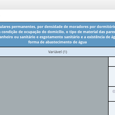
o
culares permanentes, por densidade de moradores por dormitóri
a condição de ocupação do domicílio, o tipo de material das pare
anheiro ou sanitário e esgotamento sanitário e a existência de á
forma de abastecimento de água
No
Variável (1)
cabeçalho:
Variável
(1)
I
p
o
c
(