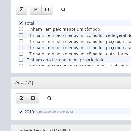
Total
Tinham - em pelo menos um cômodo
Tinham - em pelo menos um cômodo - rede geral de
Tinham - em pelo menos um cômodo - poço ou nas
Tinham - em pelo menos um cômodo - poço ou nasc
Tinham - em pelo menos um cômodo - outra forma
Tinham - no terreno ou na propriedade
Tinham - no terreno ou na propriedade - rede geral
Tinham - no terreno ou na propriedade - poço ou 
Tinham - no terreno ou na propriedade - poço ou n
Editor
Ano [1/1]
Tinham - no terreno ou na propriedade - outra for
Não tinham água canalizada
2010
- atualizado em 17/10/2012
Editor
Unidade Territorial [1/6382]