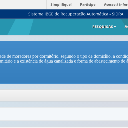
Simplifique!
Participe
Acesso à info
Sistema IBGE de Recuperação Automática - SIDRA
PESQUISAS
A
ade de moradores por dormitório, segundo o tipo de domicílio, a condiç
anitário e a existência de água canalizada e forma de abastecimento de 