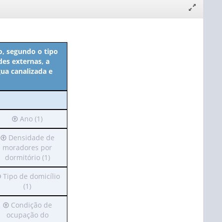
Expandir/
janela
o, segundo o tipo
des externas, a
gua canalizada e
Irá
Ano (1)
para
Irá
Densidade de
o
para
moradores por
cabeçalho
o
dormitório (1)
(possui
cabeçalho
apenas
rá
Tipo de domicílio
(possui
1
ara
(1)
apenas
valor):
1
Irá
Condição de
abeçalho
valor):
Ano
para
ocupação do
possui
(1)