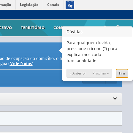
rmação
Legislação
Canais
CERVO
TERRITÓRIO
CONTATO
AJUDA
Dúvidas
Para qualquer dúvida,
pressione o ícone (?) para
explicarmos cada
ão de ocupação do domicílio, o tipo de material das paredes
funcionalidade
água (
Vide Notas
)
« Anterior
Próximo »
Fim