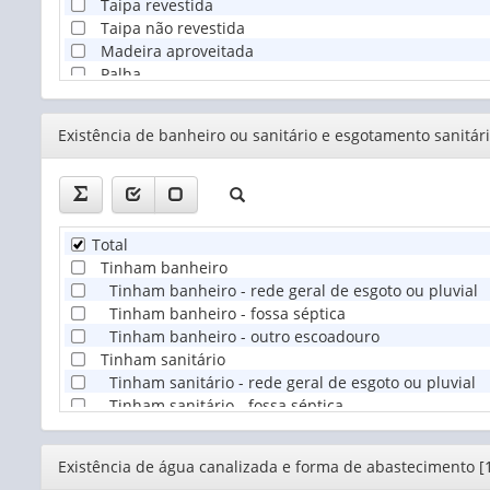
Taipa revestida
Taipa não revestida
Madeira aproveitada
Palha
Outro material
Sem parede
Editor
Existência de banheiro ou sanitário e esgotamento sanitári
Total
Tinham banheiro
Tinham banheiro - rede geral de esgoto ou pluvial
Tinham banheiro - fossa séptica
Tinham banheiro - outro escoadouro
Tinham sanitário
Tinham sanitário - rede geral de esgoto ou pluvial
Tinham sanitário - fossa séptica
Tinham sanitário - outro escoadouro
Não tinham banheiro ou sanitário
Editor
Existência de água canalizada e forma de abastecimento [