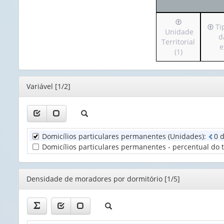
Irá
Irá
Ti
para
Unidade
para
d
o
Territorial
o
e
cabeçalho
(1)
cabe
(possui
(pos
apenas
apen
1
Editor
Variável [1/2]
1
valor):
valor
Unidade
Tipo
Territorial
de
(1)
Domicílios particulares permanentes (Unidades)
:
0
mate
das
Domicílios particulares permanentes - percentual do to
pare
exte
(1)
Editor
Densidade de moradores por dormitório [1/5]