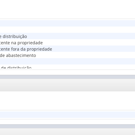
 distribuição
cente na propriedade
ente fora da propriedade
 de abastecimento
 de distribuição
nascente na propriedade
ascente fora da propriedade
ma de abastecimento