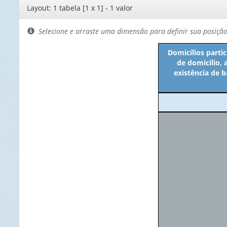
Editor
Layout: 1 tabela [1 x 1] - 1 valor
de
layout
Selecione e arraste uma dimensão para definir sua posiçã
Domicílios parti
de domicílio, 
existência de b