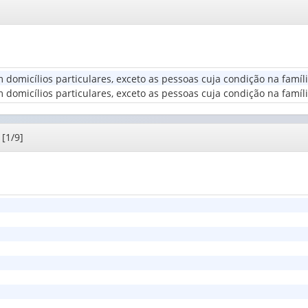
(possui
1
Classes
apenas
valor):
de
1
rendimento
valor):
Situação
nominal
do
mensal
Tipo
domicílio
...
m domicílios particulares, exceto as pessoas cuja condição na famí
de
(1)
(1)
 domicílios particulares, exceto as pessoas cuja condição na famíl
composição
familiar
(1)
[1/9]