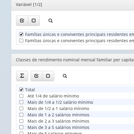
(possui
Editor
Variável [1/2]
apenas
1
valor):
Unidade
Famílias únicas e conviventes principais residentes e
Territorial
Famílias únicas e conviventes principais residentes em
(1)
Editor
Classes de rendimento nominal mensal familiar per capita 
Total
Até 1/4 de salário mínimo
Mais de 1/4 a 1/2 salário mínimo
Mais de 1/2 a 1 salário mínimo
Mais de 1 a 2 salários mínimos
Mais de 2 a 3 salários mínimos
Mais de 3 a 5 salários mínimos
Mais de 5 salários mínimos