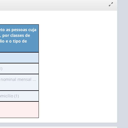
Expandir/
janela
eto as pessoas cuja
 por classes de
io e o tipo de
1)
nominal mensal ...
ho
icílio (1)