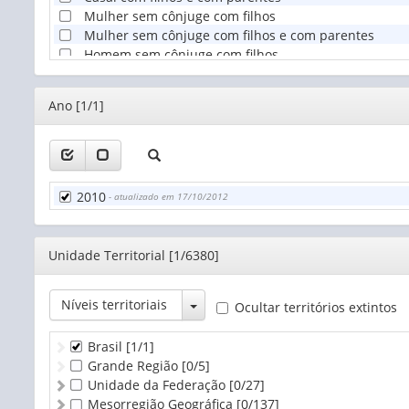
Mulher sem cônjuge com filhos
Mulher sem cônjuge com filhos e com parentes
Homem sem cônjuge com filhos
Homem sem cônjuge com filhos e com parentes
Outro
Editor
Ano [1/1]
2010
- atualizado em 17/10/2012
Editor
Unidade Territorial [1/6380]
Toggle Dropdown
Níveis territoriais
Ocultar territórios extintos
Brasil
[1/1]
Grande Região
[0/5]
Unidade da Federação
[0/27]
Mesorregião Geográfica
[0/137]