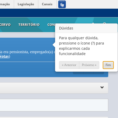
rmação
Legislação
Canais
CERVO
TERRITÓRIO
CONTATO
AJUDA
Dúvidas
Para qualquer dúvida,
pressione o ícone (?) para
explicarmos cada
lia era pensionista, empregado(a) doméstico(a) ou seu parente,
funcionalidade
Notas
)
« Anterior
Próximo »
Fim