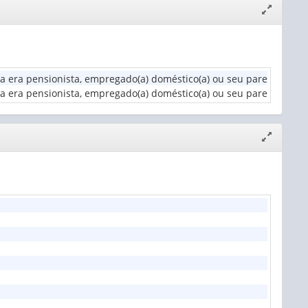
Expandir/
janela
lia era pensionista, empregado(a) doméstico(a) ou seu parente (Uni
ia era pensionista, empregado(a) doméstico(a) ou seu parente - perc
Expandir/
janela