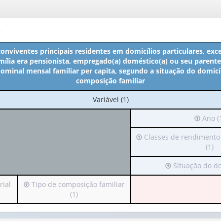
o
conviventes principais residentes em domicílios particulares, exc
mília era pensionista, empregado(a) doméstico(a) ou seu parente,
minal mensal familiar per capita, segundo a situação do domicíl
composição familiar
No
Variável (1)
cabeçalho:
Irá
Ano (
Variável
para
(1)
Irá
Classes de rendimento 
o
para
(1)
cabeçal
o
(possui
Irá
Situação do dom
cabeçalho
apenas
para
(possui
1
Irá
rial
Tipo de composição familiar
o
apenas
valor):
para
(1)
cabeçalho
1
o
(possui
valor):
Ano
cabeçalho
apenas
(1)