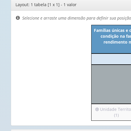
Editor
Layout: 1 tabela [1 x 1] - 1 valor
de
layout
Selecione e arraste uma dimensão para definir sua posiçã
Famílias únicas e 
condição na fa
rendimento no
Irá
Unidade Territo
para
(1)
o
cabeçalho