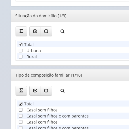
Sem rendimento
Editor
Situação do domicílio [1/3]
Total
Urbana
Rural
Editor
Tipo de composição familiar [1/10]
Total
Casal sem filhos
Casal sem filhos e com parentes
Casal com filhos
Casal com filhos e com parentes