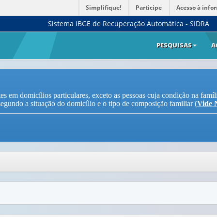
Simplifique!
Participe
Acesso à info
Sistema IBGE de Recuperação Automática - SIDRA
PESQUISAS
A
tes em domicílios particulares, exceto as pessoas cuja condição na famí
segundo a situação do domicílio e o tipo de composição familiar (
Vide 