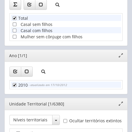
Total
Casal sem filhos
Casal com filhos
Mulher sem cônjuge com filhos
Editor
Ano [1/1]
Expand
janela
2010
- atualizado em 17/10/2012
Editor
Unidade Territorial [1/6380]
Expand
janela
Toggle Dropdown
Níveis territoriais
Ocultar territórios extintos