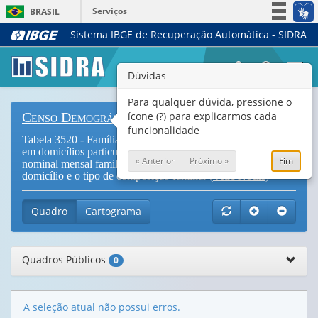
Serviços
BRASIL
Sistema IBGE de Recuperação Automática - SIDRA
Simplifique!
Participe
Togg
Dúvidas
Acesso à informação
navi
Legislação
Para qualquer dúvida, pressione o
ícone (?) para explicarmos cada
Censo Demográfico
Canais
funcionalidade
Tabela 3520 - Famílias conviventes secundárias residentes
em domicílios particulares, por classes de rendimento
« Anterior
Próximo »
Fim
nominal mensal familiar per capita, segundo a situação do
domicílio e o tipo de composição familiar (
Vide Notas
)
Quadro
Cartograma
Quadros Públicos
0
A seleção atual não possui erros.