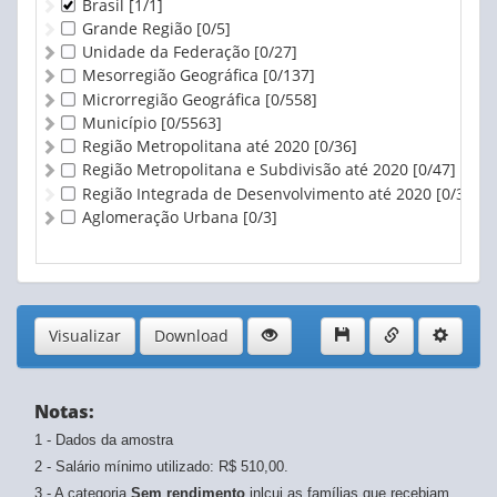
Brasil
[1/1]
Grande Região
[0/5]
Unidade da Federação
[0/27]
Mesorregião Geográfica
[0/137]
Microrregião Geográfica
[0/558]
Município
[0/5563]
Região Metropolitana até 2020
[0/36]
Região Metropolitana e Subdivisão até 2020
[0/47]
Região Integrada de Desenvolvimento até 2020
[0/3]
Aglomeração Urbana
[0/3]
Visualizar
Download
Notas:
1 - Dados da amostra
2 - Salário mínimo utilizado: R$ 510,00.
3 - A categoria
Sem rendimento
inlcui as famílias que recebiam