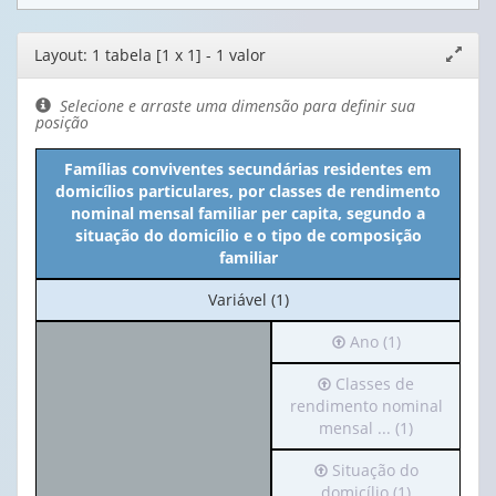
Editor
Layout: 1 tabela [1 x 1] - 1 valor
Expand
de
janela
layout
Selecione e arraste uma dimensão para definir sua
posição
Famílias conviventes secundárias residentes em
domicílios particulares, por classes de rendimento
nominal mensal familiar per capita, segundo a
situação do domicílio e o tipo de composição
familiar
No
Variável (1)
cabeçalho:
Irá
Ano (1)
Variável
para
(1)
Irá
Classes de
o
para
rendimento nominal
cabeçalho
o
mensal ... (1)
(possui
cabeçalho
apenas
Irá
Situação do
(possui
1
para
domicílio (1)
apenas
valor):