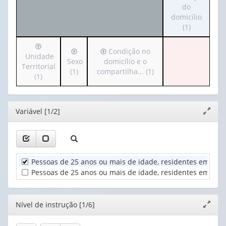
para
do
apenas
valor):
o
domicílio
1
cabeçalho
(1)
valor):
Ano
(possui
(1)
Irá
apenas
Nível
Irá
Irá
Condição no
para
Unidade
1
de
para
para
Sexo
domicílio e o
o
Territorial
valor):
instrução
o
o
(1)
compartilha... (1)
cabeçalho
(1)
(1)
cabeçalho
cabeçalho
(possui
Situação
(possui
(possui
apenas
do
apenas
apenas
1
domicílio
Editor
Variável [1/2]
1
1
Expand
valor):
(1)
valor):
valor):
janela
Unidade
Sexo
Condição
Territorial
(1)
no
(1)
Pessoas de 25 anos ou mais de idade, residentes em doimi
domicílio
e
Pessoas de 25 anos ou mais de idade, residentes em doimic
o
compartilha...
(1)
Editor
Nível de instrução [1/6]
Expand
janela