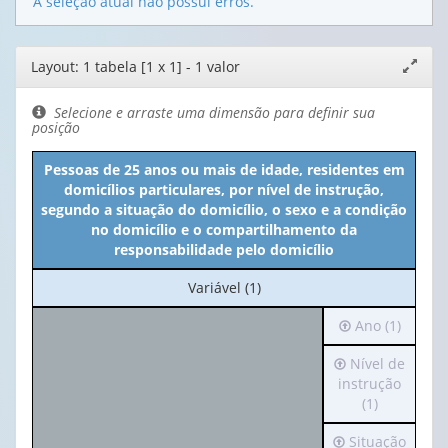
A seleção atual não possui erros.
Editor
Layout: 1 tabela [1 x 1] - 1 valor
Expand
de
janela
layout
Selecione e arraste uma dimensão para definir sua
posição
Pessoas de 25 anos ou mais de idade, residentes em
domicílios particulares, por nível de instrução,
segundo a situação do domicílio, o sexo e a condição
no domicílio e o compartilhamento da
responsabilidade pelo domicílio
No
Variável (1)
cabeçalho:
Irá
Ano (1)
Variável
para
(1)
Irá
Nível de
o
para
instrução
cabeçalho
o
(1)
(possui
cabeçalho
apenas
Irá
Situação
(possui
1