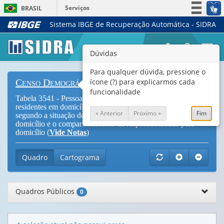
Serviços
BRASIL
Sistema IBGE de Recuperação Automática - SIDRA
Simplifique!
Participe
Togg
Dúvidas
Acesso à informação
navi
Legislação
Para qualquer dúvida, pressione o
ícone (?) para explicarmos cada
Censo Demográfico
Canais
funcionalidade
Tabela 3541 - Pessoas de 25 anos ou mais de idade,
residentes em domicílios particulares, por nível de instrução,
« Anterior
Próximo »
Fim
segundo a situação do domicílio, o sexo e a condição no
domicílio e o compartilhamento da responsabilidade pelo
domicílio (
Vide Notas
)
Quadro
Cartograma
Quadros Públicos
0