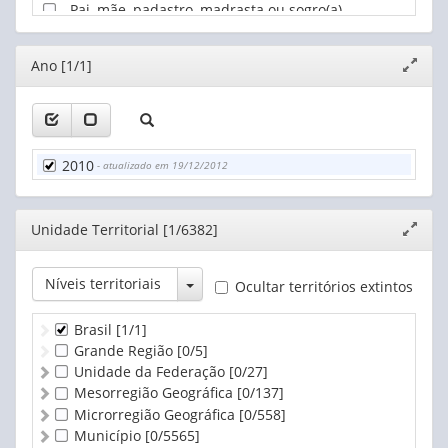
Pai, mãe, padastro, madrasta ou sogro(a)
Neto(a) ou bisneto(a)
Irmão ou irmã
Editor
Ano [1/1]
Expand
Avô ou avó
janela
Outro parente
Agregado(a)
Convivente ou pensionista
Empregado(a) doméstico(a)
2010
- atualizado em 19/12/2012
Parente do(a) empregado(a) doméstico(a)
Editor
Unidade Territorial [1/6382]
Expand
janela
Toggle Dropdown
Níveis territoriais
Ocultar territórios extintos
Brasil
[1/1]
Grande Região
[0/5]
Unidade da Federação
[0/27]
Mesorregião Geográfica
[0/137]
Microrregião Geográfica
[0/558]
Município
[0/5565]