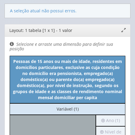
A seleção atual não possui erros.
Editor
Layout: 1 tabela [1 x 1] - 1 valor
Expand
de
janela
layout
Selecione e arraste uma dimensão para definir sua
posição
Pessoas de 15 anos ou mais de idade, residentes em
domicílios particulares, exclusive as cuja condição
no domicílio era pensionista, empregado(a)
doméstico(a) ou parente do(a) empregado(a)
doméstico(a), por nível de instrução, segundo os
grupos de idade e as classes de rendimento nominal
mensal domiciliar per capita
No
Variável (1)
cabeçalho:
Irá
Ano (1)
Variável
para
(1)
Irá
Nível de
o