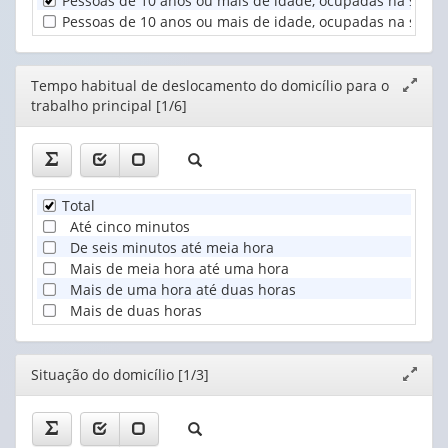
Pessoas de 10 anos ou mais de idade, ocupadas na semana
horas
habitualmente
Pessoas de 10 anos ou mais de idade, ocupadas na semana 
trabalh...
(1)
Editor
Tempo habitual de deslocamento do domicílio para o
Expand
trabalho principal [1/6]
janela
Total
Até cinco minutos
De seis minutos até meia hora
Mais de meia hora até uma hora
Mais de uma hora até duas horas
Mais de duas horas
Editor
Situação do domicílio [1/3]
Expand
janela