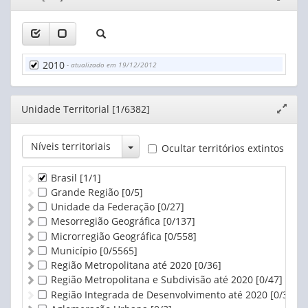
janela
2010
- atualizado em 19/12/2012
Editor
Unidade Territorial [1/6382]
Expand
janela
Toggle Dropdown
Níveis territoriais
Ocultar territórios extintos
Brasil
[1/1]
Grande Região
[0/5]
Unidade da Federação
[0/27]
Mesorregião Geográfica
[0/137]
Microrregião Geográfica
[0/558]
Município
[0/5565]
Região Metropolitana até 2020
[0/36]
Região Metropolitana e Subdivisão até 2020
[0/47]
Região Integrada de Desenvolvimento até 2020
[0/3]