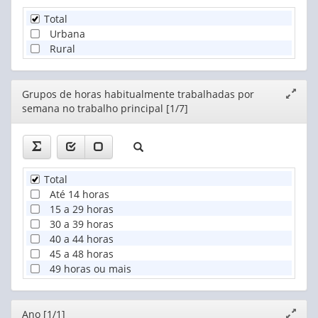
Total
Urbana
Rural
Editor
Grupos de horas habitualmente trabalhadas por
Expand
semana no trabalho principal [1/7]
janela
Total
Até 14 horas
15 a 29 horas
30 a 39 horas
40 a 44 horas
45 a 48 horas
49 horas ou mais
Editor
Ano [1/1]
Expand