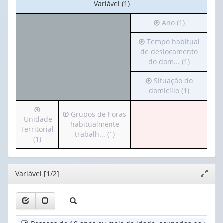
No
Variável (1)
cabeçalho:
Irá
Ano (1)
Variável
para
(1)
Irá
Tempo habitual
o
para
de deslocamento
cabeçalho
o
do dom... (1)
(possui
cabeçalho
apenas
Irá
Situação do
(possui
1
para
domicílio (1)
apenas
valor):
o
1
Irá
cabeçalho
valor):
Ano
Irá
Grupos de horas
para
Unidade
(possui
(1)
para
habitualmente
o
Territorial
apenas
Tempo
o
trabalh... (1)
cabeçalho
(1)
1
habitual
cabeçalho
(possui
valor):
de
(possui
apenas
deslocamento
apenas
1
Situação
do
Editor
Variável [1/2]
1
Expand
valor):
do
dom...
valor):
janela
domicílio
(1)
Unidade
(1)
Grupos
Territorial
de
(1)