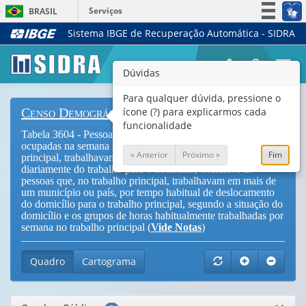
Serviços
BRASIL
Sistema IBGE de Recuperação Automática - SIDRA
Simplifique!
Participe
Togg
Dúvidas
Acesso à informação
navi
Legislação
Para qualquer dúvida, pressione o
ícone (?) para explicarmos cada
Censo Demográfico
Canais
funcionalidade
Tabela 3604 - Pessoas de 10 anos ou mais de idade,
ocupadas na semana de referência, que, no trabalho
« Anterior
Próximo »
Fim
principal, trabalhavam fora do domicílio e retornavam
diariamente do trabalho para o domicílio, exclusive as
pessoas que, no trabalho principal, trabalhavam em mais de
um município ou país, por tempo habitual de deslocamento
do domicílio para o trabalho principal, segundo a situação do
domicílio e os grupos de horas habitualmente trabalhadas por
semana no trabalho principal (
Vide Notas
)
Quadro
Cartograma