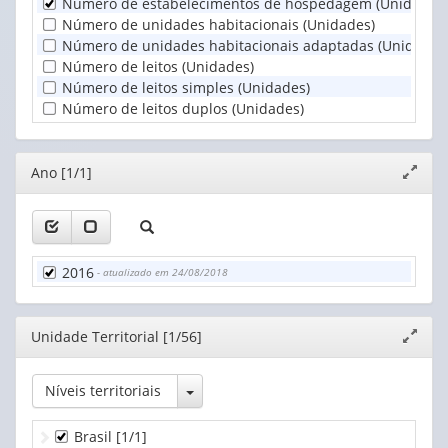
Número de estabelecimentos de hospedagem (Unidades)
Unidade
Número de unidades habitacionais (Unidades)
Territorial
Número de unidades habitacionais adaptadas (Unidades
(1)
Número de leitos (Unidades)
Número de leitos simples (Unidades)
Número de leitos duplos (Unidades)
Editor
Ano [1/1]
Expand
janela
2016
- atualizado em 24/08/2018
Editor
Unidade Territorial [1/56]
Expand
janela
Toggle Dropdown
Níveis territoriais
Brasil
[1/1]