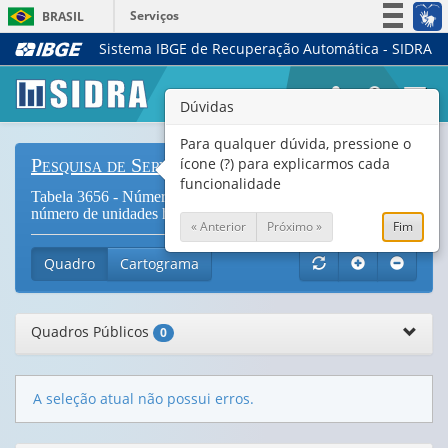
Serviços
BRASIL
Sistema IBGE de Recuperação Automática - SIDRA
Simplifique!
Participe
Togg
Dúvidas
Acesso à informação
navi
Legislação
Para qualquer dúvida, pressione o
ícone (?) para explicarmos cada
Pesquisa de Serviços de Hospedagem
Canais
funcionalidade
Tabela 3656 - Número de estabelecimentos de hospedagem,
número de unidades habitacionais e número de leitos
« Anterior
Próximo »
Fim
Quadro
Cartograma
Quadros Públicos
0
A seleção atual não possui erros.