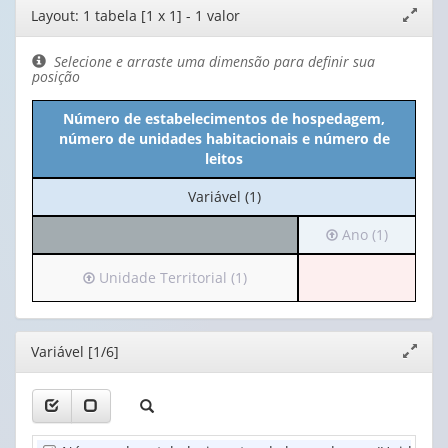
Editor
Layout: 1 tabela [1 x 1] - 1 valor
Expand
de
janela
layout
Selecione e arraste uma dimensão para definir sua
posição
Número de estabelecimentos de hospedagem,
número de unidades habitacionais e número de
leitos
No
Variável (1)
cabeçalho:
Irá
Ano (1)
Variável
para
(1)
o
Irá
Unidade Territorial (1)
cabeçalho
para
(possui
o
apenas
cabeçalho
Editor
Variável [1/6]
Expand
1
(possui
janela
valor):
apenas
1
Ano
valor):
(1)