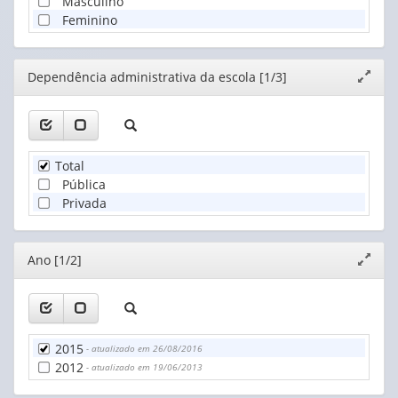
Masculino
Feminino
Editor
Dependência administrativa da escola [1/3]
Expand
janela
Total
Pública
Privada
Editor
Ano [1/2]
Expand
janela
2015
- atualizado em 26/08/2016
2012
- atualizado em 19/06/2013