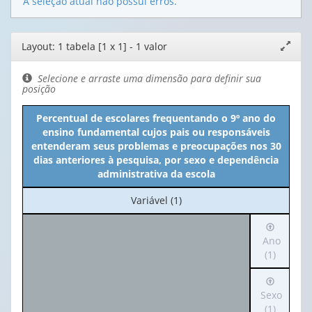
A seleção atual não possui erros.
Editor
Layout: 1 tabela [1 x 1] - 1 valor
Expand
de
janela
layout
Selecione e arraste uma dimensão para definir sua
posição
Percentual de escolares frequentando o 9º ano do
ensino fundamental cujos pais ou responsáveis
entenderam seus problemas e preocupações nos 30
dias anteriores à pesquisa, por sexo e dependência
administrativa da escola
No
Variável (1)
cabeçalho:
Irá
Variável
para
Ano
(1)
o
(1)
cabeçalh
Irá
(possui
para
Sexo
apenas
o
(1)
1