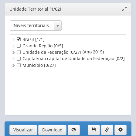
Editor
Unidade Territorial [1/62]
Expand
janela
Toggle Dropdown
Níveis territoriais
Brasil
[1/1]
Grande Região
[0/5]
(Ano 2015)
Unidade da Federação
[0/27]
Capital/não capital de Unidade da Federação
[0/2]
Município
[0/27]
Visualizar
Download