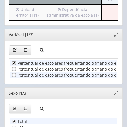
cabeçalh
valor):
Irá
Irá
Unidade
Dependência
(possui
para
para
Territorial (1)
administrativa da escola (1)
apenas
Ano
o
o
1
(1)
cabeçalho
cabeçalho
valor):
(possui
(possui
Editor
Variável [1/3]
Expand
apenas
apenas
Sexo
janela
1
1
(1)
valor):
valor):
Unidade
Dependência
Percentual de escolares frequentando o 9º ano do ensin
Territorial
administrativa
Percentual de escolares frequentando o 9º ano do ensino
(1)
da
Percentual de escolares frequentando o 9º ano do ensino
escola
(1)
Editor
Sexo [1/3]
Expand
janela
Total