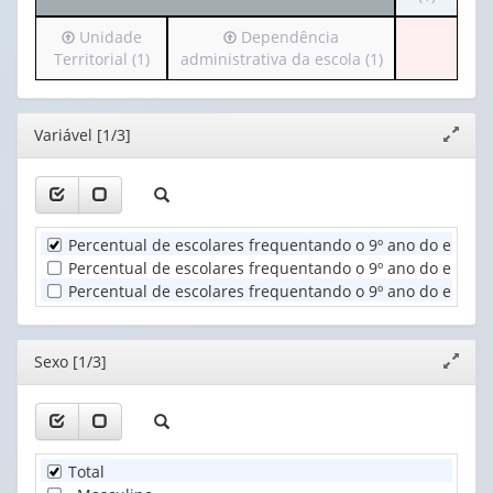
cabeçalh
valor):
Irá
Irá
Unidade
Dependência
(possui
para
para
Territorial (1)
administrativa da escola (1)
apenas
Ano
o
o
1
(1)
cabeçalho
cabeçalho
valor):
(possui
(possui
Editor
Variável [1/3]
Expand
apenas
apenas
Sexo
janela
1
1
(1)
valor):
valor):
Unidade
Dependência
Percentual de escolares frequentando o 9º ano do ensin
Territorial
administrativa
Percentual de escolares frequentando o 9º ano do ensino
(1)
da
Percentual de escolares frequentando o 9º ano do ensino
escola
(1)
Editor
Sexo [1/3]
Expand
janela
Total