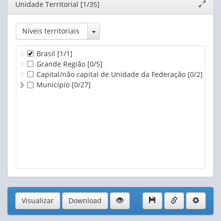
Editor
Unidade Territorial [1/35]
Expand
janela
Toggle Dropdown
Níveis territoriais
Brasil
[1/1]
Grande Região
[0/5]
Capital/não capital de Unidade da Federação
[0/2]
Município
[0/27]
Visualizar
Download