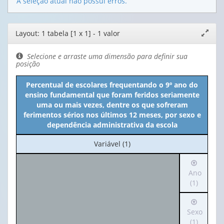
A seleção atual não possui erros.
Editor
Layout: 1 tabela [1 x 1] - 1 valor
Expand
de
janela
layout
Selecione e arraste uma dimensão para definir sua
posição
Percentual de escolares frequentando o 9º ano do
ensino fundamental que foram feridos seriamente
uma ou mais vezes, dentre os que sofreram
ferimentos sérios nos últimos 12 meses, por sexo e
dependência administrativa da escola
No
Variável (1)
cabeçalho:
Irá
Variável
para
Ano
(1)
o
(1)
cabeçalh
Irá
(possui
para
Sexo
apenas
o
(1)
1