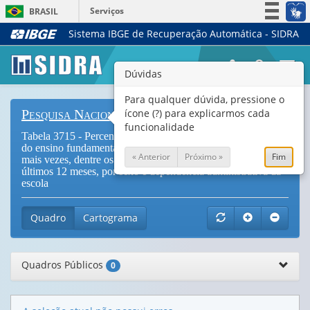
Serviços
BRASIL
Sistema IBGE de Recuperação Automática - SIDRA
Simplifique!
Participe
Togg
Dúvidas
Acesso à informação
navi
Legislação
Para qualquer dúvida, pressione o
ícone (?) para explicarmos cada
Pesquisa Nacional de Saúde do Escolar
Canais
funcionalidade
Tabela 3715 - Percentual de escolares frequentando o 9º ano
do ensino fundamental que foram feridos seriamente uma ou
« Anterior
Próximo »
Fim
mais vezes, dentre os que sofreram ferimentos sérios nos
últimos 12 meses, por sexo e dependência administrativa da
escola
Quadro
Cartograma
Quadros Públicos
0