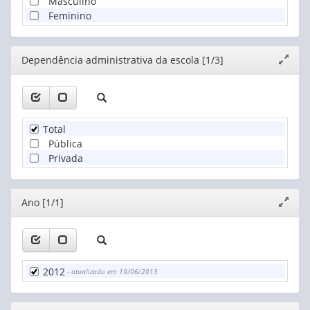
Masculino
Feminino
Editor
Dependência administrativa da escola [1/3]
Expand
janela
Total
Pública
Privada
Editor
Ano [1/1]
Expand
janela
2012
- atualizado em 19/06/2013