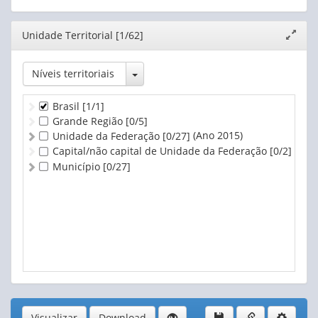
Editor
Unidade Territorial [1/62]
Expand
janela
Toggle Dropdown
Níveis territoriais
Brasil
[1/1]
Grande Região
[0/5]
(Ano 2015)
Unidade da Federação
[0/27]
Capital/não capital de Unidade da Federação
[0/2]
Município
[0/27]
Visualizar
Download