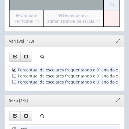
o
(1)
1
cabeçalh
valor):
Irá
Irá
Unidade
Dependência
(possui
para
para
Territorial (1)
administrativa da escola (1)
apenas
Ano
o
o
1
(1)
cabeçalho
cabeçalho
valor):
(possui
(possui
Editor
Variável [1/3]
Expand
apenas
apenas
Sexo
janela
1
1
(1)
valor):
valor):
Unidade
Dependência
Percentual de escolares frequentando o 9º ano do ensin
Territorial
administrativa
Percentual de escolares frequentando o 9º ano do ensino
(1)
da
Percentual de escolares frequentando o 9º ano do ensino
escola
(1)
Editor
Sexo [1/3]
Expand
janela