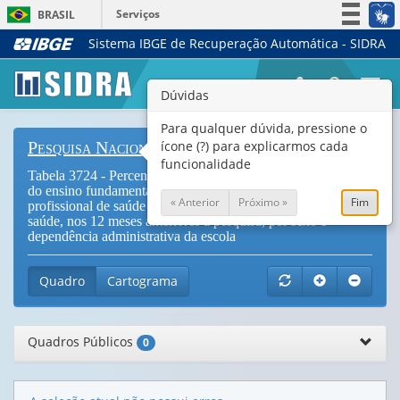
Serviços
BRASIL
Sistema IBGE de Recuperação Automática - SIDRA
Simplifique!
Participe
Togg
Dúvidas
Acesso à informação
navi
Legislação
Para qualquer dúvida, pressione o
ícone (?) para explicarmos cada
Pesquisa Nacional de Saúde do Escolar
Canais
funcionalidade
Tabela 3724 - Percentual de escolares frequentando o 9º ano
do ensino fundamental que procuraram algum serviço ou
« Anterior
Próximo »
Fim
profissional de saúde para atendimento relacionado à própria
saúde, nos 12 meses anteriores à pesquisa, por sexo e
dependência administrativa da escola
Quadro
Cartograma
Quadros Públicos
0