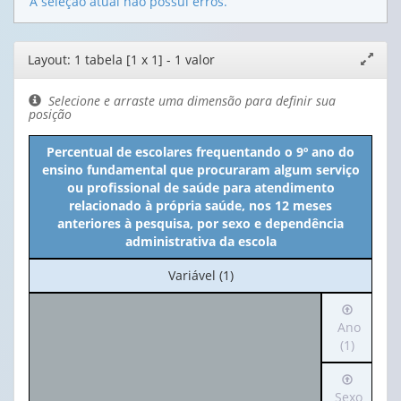
A seleção atual não possui erros.
Editor
Layout: 1 tabela [1 x 1] - 1 valor
Expand
de
janela
layout
Selecione e arraste uma dimensão para definir sua
posição
Percentual de escolares frequentando o 9º ano do
ensino fundamental que procuraram algum serviço
ou profissional de saúde para atendimento
relacionado à própria saúde, nos 12 meses
anteriores à pesquisa, por sexo e dependência
administrativa da escola
No
Variável (1)
cabeçalho:
Irá
Variável
para
Ano
(1)
o
(1)
cabeçalh
Irá
(possui
para
Sexo
apenas