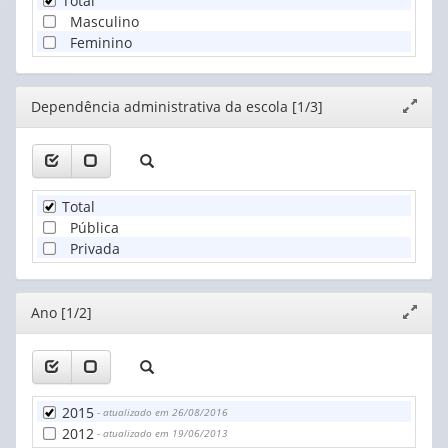
Total
Masculino
Feminino
Editor
Dependência administrativa da escola [1/3]
Expand
janela
Total
Pública
Privada
Editor
Ano [1/2]
Expand
janela
2015
- atualizado em 26/08/2016
2012
- atualizado em 19/06/2013