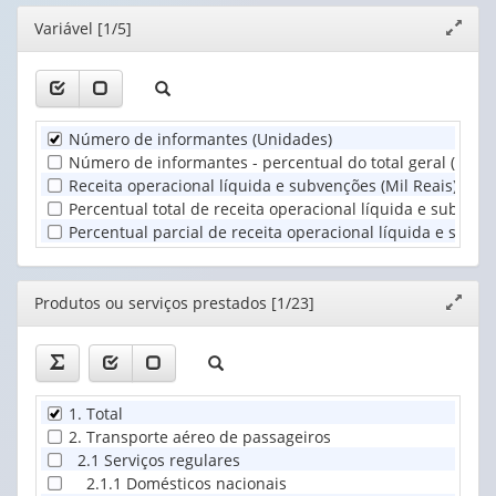
(possui
valor):
Ano
Editor
Variável [1/5]
Expand
apenas
(1)
janela
1
Produtos
valor):
ou
serviços
Unidade
prestados
Número de informantes (Unidades)
Territorial
(1)
Número de informantes - percentual do total geral (%)
:
(1)
Receita operacional líquida e subvenções (Mil Reais)
Percentual total de receita operacional líquida e subvenç
Percentual parcial de receita operacional líquida e subve
Editor
Produtos ou serviços prestados [1/23]
Expand
janela
1. Total
2. Transporte aéreo de passageiros
2.1 Serviços regulares
2.1.1 Domésticos nacionais