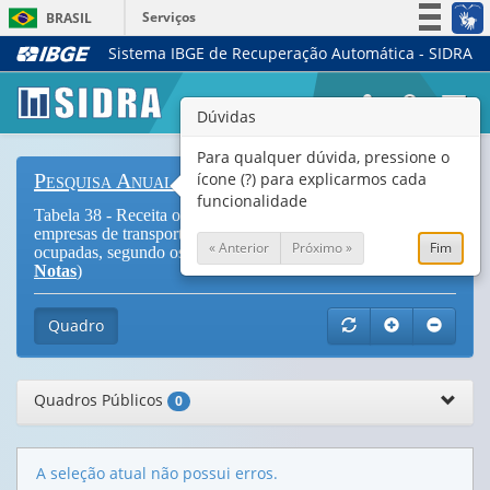
Serviços
BRASIL
Sistema IBGE de Recuperação Automática - SIDRA
Simplifique!
Participe
Togg
Dúvidas
Acesso à informação
navi
Legislação
Para qualquer dúvida, pressione o
ícone (?) para explicarmos cada
Pesquisa Anual de Serviços
Canais
funcionalidade
Tabela 38 - Receita operacional líquida e subvenções das
empresas de transporte aéreo com 20 ou mais pessoas
« Anterior
Próximo »
Fim
ocupadas, segundo os produtos/serviços prestados (
Vide
Notas
)
Quadro
Quadros Públicos
0
A seleção atual não possui erros.