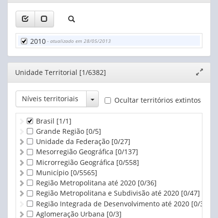
janela
2010
- atualizado em 28/05/2013
Editor
Unidade Territorial [1/6382]
Expand
janela
Toggle Dropdown
Níveis territoriais
Ocultar territórios extintos
Brasil
[1/1]
Grande Região
[0/5]
Unidade da Federação
[0/27]
Mesorregião Geográfica
[0/137]
Microrregião Geográfica
[0/558]
Município
[0/5565]
Região Metropolitana até 2020
[0/36]
Região Metropolitana e Subdivisão até 2020
[0/47]
Região Integrada de Desenvolvimento até 2020
[0/3]
Aglomeração Urbana
[0/3]