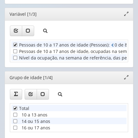
cabeçalho
cabeçalho
1
(possui
(possui
valor):
Ano
Editor
Variável [1/3]
Expand
apenas
apenas
(1)
janela
1
1
Grupo
valor):
valor):
de
idade
Unidade
Situação
(1)
Pessoas de 10 a 17 anos de idade (Pessoas)
:
0
d
e
8
cas
Territorial
do
Pessoas de 10 a 17 anos de idade, ocupadas na semana d
(1)
domicílio
Nível da ocupação, na semana de referência, das pessoas
(1)
Editor
Grupo de idade [1/4]
Expand
janela
Total
10 a 13 anos
14 ou 15 anos
16 ou 17 anos