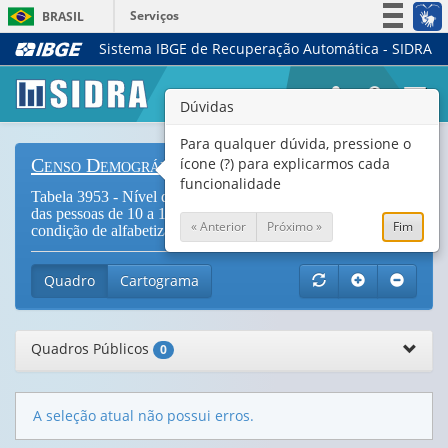
Serviços
BRASIL
Sistema IBGE de Recuperação Automática - SIDRA
Simplifique!
Participe
Togg
Dúvidas
Acesso à informação
navi
Legislação
Para qualquer dúvida, pressione o
ícone (?) para explicarmos cada
Censo Demográfico
Canais
funcionalidade
Tabela 3953 - Nível da ocupação, na semana de referência,
das pessoas de 10 a 17 anos de idade, por grupos de idade e
« Anterior
Próximo »
Fim
condição de alfabetização (
Vide Notas
)
Quadro
Cartograma
Quadros Públicos
0
A seleção atual não possui erros.