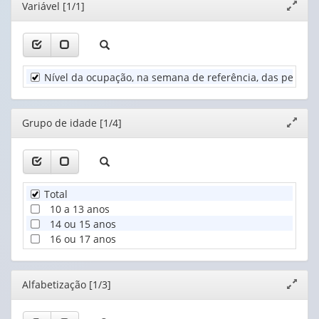
(1)
Editor
Variável [1/1]
apenas
Expand
1
Grupo
1
janela
valor):
de
valor):
idade
Alfabetização
(1)
Unidade
(1)
Nível da ocupação, na semana de referência, das pessoas
Territorial
(1)
Editor
Grupo de idade [1/4]
Expand
janela
Total
10 a 13 anos
14 ou 15 anos
16 ou 17 anos
Editor
Alfabetização [1/3]
Expand
janela