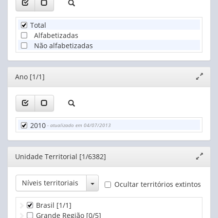
Total
Alfabetizadas
Não alfabetizadas
Editor
Ano [1/1]
Expand
janela
2010
- atualizado em 04/07/2013
Editor
Unidade Territorial [1/6382]
Expand
janela
Toggle Dropdown
Níveis territoriais
Ocultar territórios extintos
Brasil
[1/1]
Grande Região
[0/5]