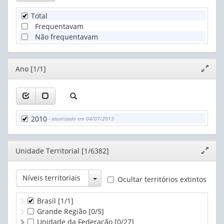
Total
Frequentavam
Não frequentavam
Editor
Ano [1/1]
Expand
janela
2010
- atualizado em 04/07/2013
Editor
Unidade Territorial [1/6382]
Expand
janela
Toggle Dropdown
Níveis territoriais
Ocultar territórios extintos
Brasil
[1/1]
Grande Região
[0/5]
Unidade da Federação
[0/27]