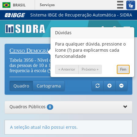
Serviços
BRASIL
Sistema IBGE de Recuperação Automática - SIDRA
Simplifique!
Participe
Togg
Dúvidas
Acesso à informação
navi
Legislação
Para qualquer dúvida, pressione o
ícone (?) para explicarmos cada
Censo Demográfico
Canais
funcionalidade
Tabela 3956 - Nível da ocupação, na semana de referência,
das pessoas de 10 a 17 anos de idade, por grupos de idade e
« Anterior
Próximo »
Fim
frequencia à escola (
Vide Notas
)
Quadro
Cartograma
Quadros Públicos
0
A seleção atual não possui erros.