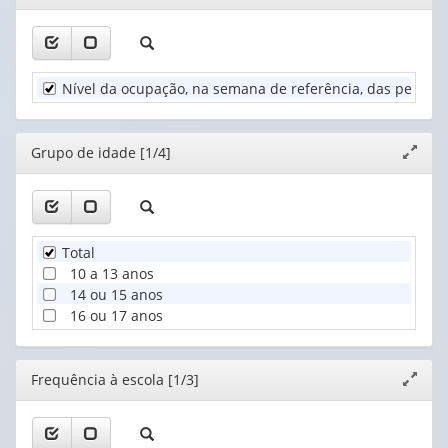
(1)
janela
1
1
Grupo
valor):
valor):
de
idade
Unidade
Frequência
(1)
Nível da ocupação, na semana de referência, das pessoas
Territorial
à
(1)
escola
(1)
Editor
Grupo de idade [1/4]
Expand
janela
Total
10 a 13 anos
14 ou 15 anos
16 ou 17 anos
Editor
Frequência à escola [1/3]
Expand
janela