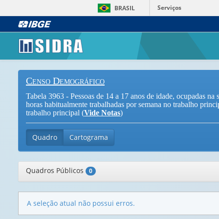
Serviços
BRASIL
Censo Demográfico
Tabela 3963 - Pessoas de 14 a 17 anos de idade, ocupadas na s
horas habitualmente trabalhadas por semana no trabalho princi
trabalho principal (
Vide Notas
)
Quadro
Cartograma
Quadros Públicos
0
A seleção atual não possui erros.