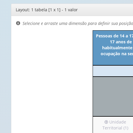
Editor
Layout: 1 tabela [1 x 1] - 1 valor
de
layout
Selecione e arraste uma dimensão para definir sua posiçã
Pessoas de 14 a 1
17 anos de
habitualmente 
ocupação na se
Irá
Unidade
para
Territorial (1)