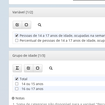
o
cabeçalho
(possui
Editor
Variável [1/2]
apenas
1
valor):
Unidade
Pessoas de 14 a 17 anos de idade, ocupadas na seman
Territorial
Percentual de pessoas de 14 a 17 anos de idade, ocup
(1)
Editor
Grupo de idade [1/3]
Total
14 ou 15 anos
16 ou 17 anos
Notas
Soma de categorias não disponível para a variável "Per