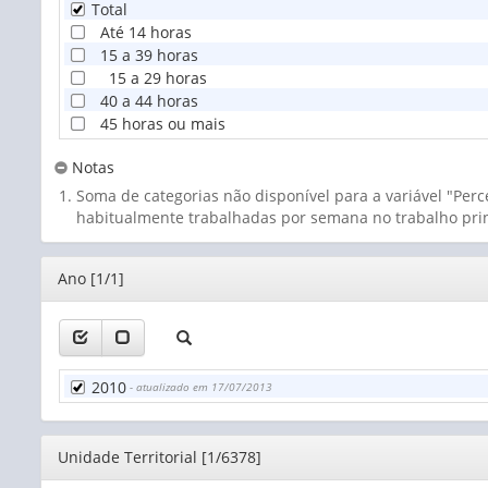
Total
Até 14 horas
15 a 39 horas
15 a 29 horas
40 a 44 horas
45 horas ou mais
Notas
Soma de categorias não disponível para a variável "Per
habitualmente trabalhadas por semana no trabalho prin
Editor
Ano [1/1]
2010
- atualizado em 17/07/2013
Editor
Unidade Territorial [1/6378]