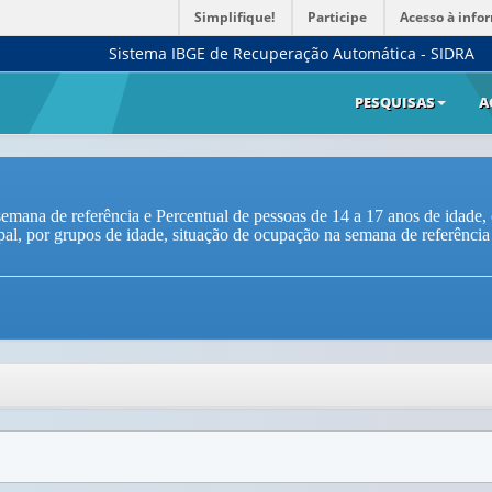
Simplifique!
Participe
Acesso à info
Sistema IBGE de Recuperação Automática - SIDRA
PESQUISAS
A
emana de referência e Percentual de pessoas de 14 a 17 anos de idade, 
pal, por grupos de idade, situação de ocupação na semana de referênci