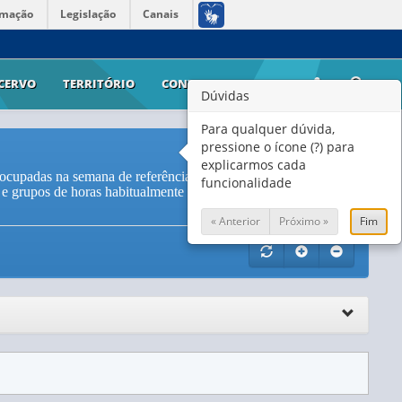
rmação
Legislação
Canais
CERVO
TERRITÓRIO
CONTATO
AJUDA
Dúvidas
Para qualquer dúvida,
pressione o ícone (?) para
explicarmos cada
ocupadas na semana de referência, distribuído pelos grupos de
funcionalidade
a e grupos de horas habitualmente trabalhadas por semana no
« Anterior
Próximo »
Fim