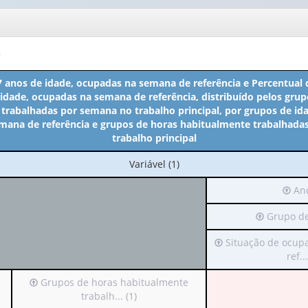
o
7 anos de idade, ocupadas na semana de referência e Percentual 
 idade, ocupadas na semana de referência, distribuído pelos grup
trabalhadas por semana no trabalho principal, por grupos de ida
mana de referência e grupos de horas habitualmente trabalhada
trabalho principal
No
Variável (1)
cabeçalho:
Irá
Ano
Variável
para
(1)
Irá
Grupo de 
o
para
cabeç
Irá
Situação de ocup
o
(poss
para
ref...
cabeçalho
apen
o
(possui
1
Irá
Grupos de horas habitualmente
cabeçalho
apenas
valor)
para
trabalh... (1)
(possui
1