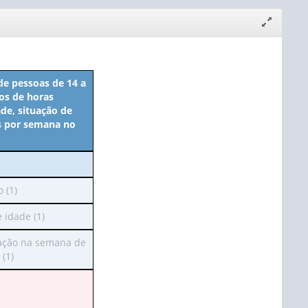
Expandir/
janela
de pessoas de 14 a
os de horas
de, situação de
s por semana no
 (1)
idade (1)
alho
ação na semana de
ui
 (1)
as
: