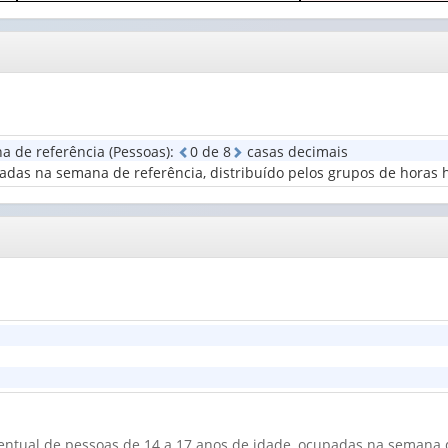
o
apenas
valor):
Ano
cabeçalho
1
(1)
(possui
valor):
Grupo
apenas
de
1
Situação
idade
valor):
de
(1)
ocupação
Grupos
na
a de referência (Pessoas)
:
0
d
e
8
casas decimais
de
semana
adas na semana de referência, distribuído pelos grupos de horas 
horas
de
habitualmente
ref...
trabalh...
(1)
(1)
centual de pessoas de 14 a 17 anos de idade, ocupadas na semana d