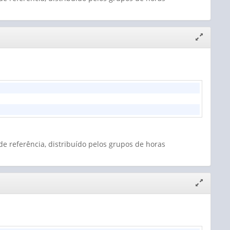
Expandir/
janela
e referência, distribuído pelos grupos de horas
Expandir/
janela