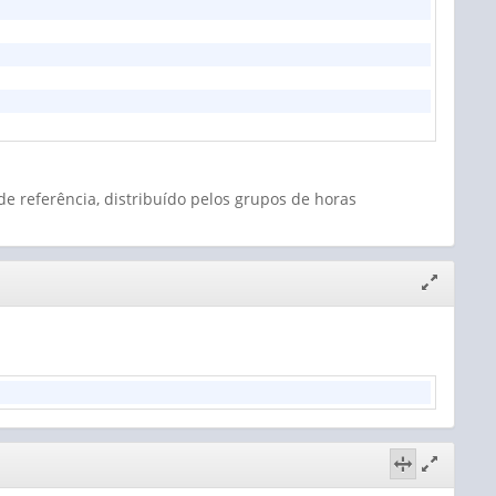
e referência, distribuído pelos grupos de horas
Expandir/
janela
Expandir/
Alternar
janela
visão