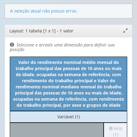
A seleção atual não possui erros.
Editor
Layout: 1 tabela [1 x 1] - 1 valor
Expand
de
janela
layout
Selecione e arraste uma dimensão para definir sua
posição
Valor do rendimento nominal médio mensal do
trabalho principal das pessoas de 10 anos ou mais
de idade, ocupadas na semana de referência, com
rendimento do trabalho principal e Valor do
rendimento nominal mediano mensal do trabalho
principal das pessoas de 10 anos ou mais de idade,
ocupadas na semana de referência, com rendimento
do trabalho principal, por sexo e grupos de idade
No
Variável (1)
cabeçalho:
Irá
Ano
Variável
para
(1)
(1)