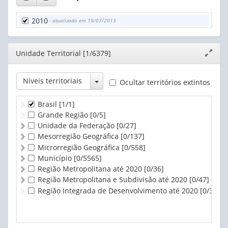
2010
- atualizado em 19/07/2013
Editor
Unidade Territorial [1/6379]
Expand
janela
Toggle Dropdown
Níveis territoriais
Ocultar territórios extintos
Brasil
[1/1]
Grande Região
[0/5]
Unidade da Federação
[0/27]
Mesorregião Geográfica
[0/137]
Microrregião Geográfica
[0/558]
Município
[0/5565]
Região Metropolitana até 2020
[0/36]
Região Metropolitana e Subdivisão até 2020
[0/47]
Região Integrada de Desenvolvimento até 2020
[0/3]