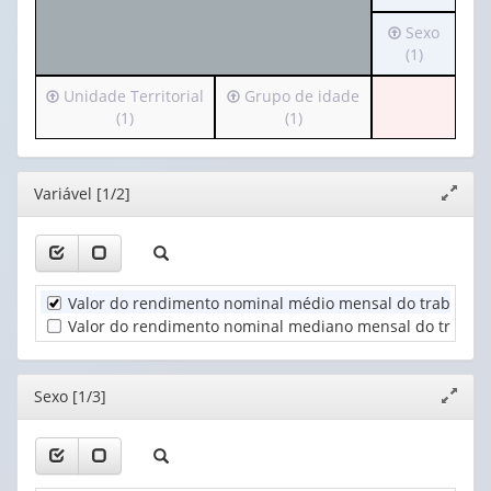
o
Irá
Sexo
cabeçalho
para
(1)
(possui
o
apenas
Irá
Irá
Unidade Territorial
Grupo de idade
cabeçalho
1
para
para
(1)
(1)
(possui
valor):
o
o
apenas
cabeçalho
cabeçalho
1
Ano
(possui
(possui
valor):
(1)
Editor
Variável [1/2]
Expand
apenas
apenas
janela
1
1
Sexo
valor):
valor):
(1)
Unidade
Grupo
Valor do rendimento nominal médio mensal do trabalho p
Territorial
de
Valor do rendimento nominal mediano mensal do trabalho
(1)
idade
(1)
Editor
Sexo [1/3]
Expand
janela