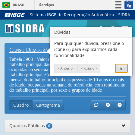
Serviços
BRASIL
Sistema IBGE de Recuperação Automática - SIDRA
Simplifique!
Participe
Togg
Dúvidas
Acesso à informação
navi
Legislação
Para qualquer dúvida, pressione o
ícone (?) para explicarmos cada
Censo Demográfico
Canais
funcionalidade
Tabela 3968 - Valor do rendimento nominal médio mensal do
trabalho principal das pessoas de 10 anos ou mais de idade,
« Anterior
Próximo »
Fim
ocupadas na semana de referência, com rendimento do
trabalho principal e Valor do rendimento nominal mediano
mensal do trabalho principal das pessoas de 10 anos ou mais
de idade, ocupadas na semana de referência, com rendimento
do trabalho principal, por sexo e grupos de idade
Quadro
Cartograma
Quadros Públicos
0