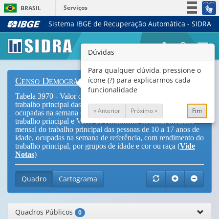
Serviços
BRASIL
Sistema IBGE de Recuperação Automática - SIDRA
Simplifique!
Participe
Togg
Dúvidas
Acesso à informação
navi
Legislação
Para qualquer dúvida, pressione o
ícone (?) para explicarmos cada
Censo Demográfico
Canais
funcionalidade
Tabela 3970 - Valor do rendimento nominal médio mensal do
trabalho principal das pessoas de 10 a 17 anos de idade,
« Anterior
Próximo »
Fim
ocupadas na semana de referência, com rendimento do
trabalho principal e Valor do rendimento nominal mediano
mensal do trabalho principal das pessoas de 10 a 17 anos de
idade, ocupadas na semana de referência, com rendimento do
trabalho principal, por grupos de idade e cor ou raça (
Vide
Notas
)
Quadro
Cartograma
Quadros Públicos
0