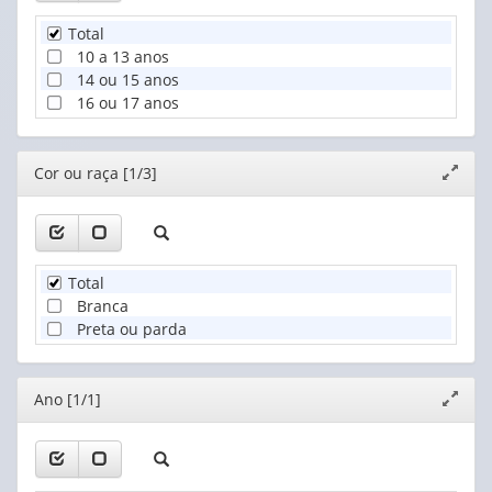
Total
10 a 13 anos
14 ou 15 anos
16 ou 17 anos
Editor
Cor ou raça [1/3]
Expand
janela
Total
Branca
Preta ou parda
Editor
Ano [1/1]
Expand
janela