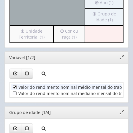
Irá
Ano (1)
Variável
para
(1)
Irá
Grupo de
o
para
idade (1)
cabeçalho
o
(possui
Irá
Irá
Unidade
Cor ou
cabeçalho
apenas
para
para
Territorial (1)
raça (1)
(possui
1
o
o
apenas
valor):
cabeçalho
cabeçalho
1
(possui
(possui
valor):
Ano
Editor
Variável [1/2]
Expand
apenas
apenas
(1)
janela
1
1
Grupo
valor):
valor):
de
idade
Unidade
Cor
(1)
Valor do rendimento nominal médio mensal do trabalho pr
Territorial
ou
Valor do rendimento nominal mediano mensal do trabalho
(1)
raça
(1)
Editor
Grupo de idade [1/4]
Expand
janela