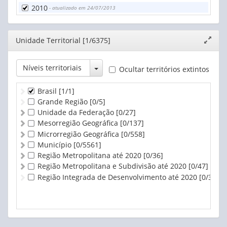
2010
- atualizado em 24/07/2013
Editor
Unidade Territorial [1/6375]
Expand
janela
Toggle Dropdown
Níveis territoriais
Ocultar territórios extintos
Brasil
[1/1]
Grande Região
[0/5]
Unidade da Federação
[0/27]
Mesorregião Geográfica
[0/137]
Microrregião Geográfica
[0/558]
Município
[0/5561]
Região Metropolitana até 2020
[0/36]
Região Metropolitana e Subdivisão até 2020
[0/47]
Região Integrada de Desenvolvimento até 2020
[0/3]