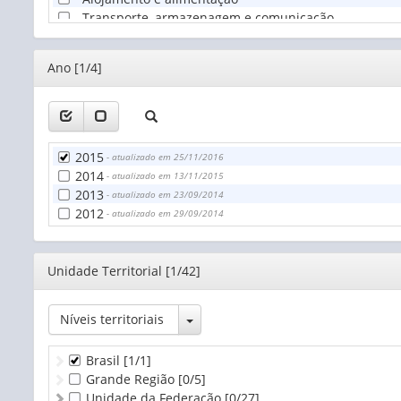
Transporte, armazenagem e comunicação
Administração pública
Educação, saúde e serviços sociais
Editor
Ano [1/4]
Serviços domésticos
Outros serviços coletivos, sociais e pessoais
Outras atividades
Atividades mal definidas
2015
- atualizado em 25/11/2016
2014
- atualizado em 13/11/2015
2013
- atualizado em 23/09/2014
2012
- atualizado em 29/09/2014
Editor
Unidade Territorial [1/42]
Toggle Dropdown
Níveis territoriais
Brasil
[1/1]
Grande Região
[0/5]
Unidade da Federação
[0/27]