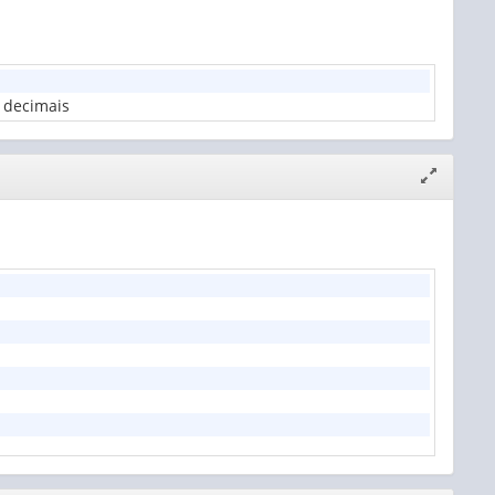
 decimais
Expandir/
janela