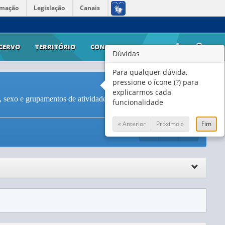
rmação
Legislação
Canais
CERVO
TERRITÓRIO
CONTATO
AJUDA
Dúvidas
Para qualquer dúvida,
pressione o ícone (?) para
explicarmos cada
 sexo e grupamentos de atividade do trabalho principal (
Vide
funcionalidade
« Anterior
Próximo »
Fim