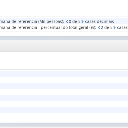
1
ocupação
valor):
Sexo
no
(1)
trabalho
Grupamentos
princ...
mana de referência (Mil pessoas)
:
0
d
e
3
casas decimais
de
(1)
ana de referência - percentual do total geral (%)
:
2
d
e
5
casas
atividade
do
trabalho
...
(1)