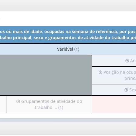
o
os ou mais de idade, ocupadas na semana de referência, por po
balho principal, sexo e grupamentos de atividade do trabalho pri
No
Variável (1)
cabeçalho:
Irá
Ano
Variável
para
(1)
Irá
Posição na ocup
o
para
princ.
cabe
o
(poss
Irá
Sex
cabeçalho
apen
para
(possui
1
Irá
Grupamentos de atividade do
o
apenas
valor)
para
trabalho ... (1)
cabeç
1
o
(poss
valor):
Ano
cabeçalho
apen
(1)
(possui
1
Posição
apenas
valor)
na