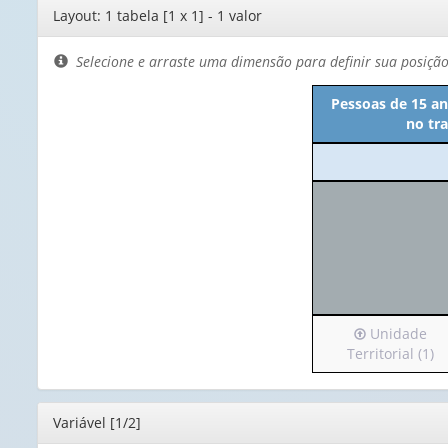
Editor
Layout: 1 tabela [1 x 1] - 1 valor
de
layout
Selecione e arraste uma dimensão para definir sua posiçã
Pessoas de 15 an
no tra
Irá
Unidade
para
Territorial (1)
o
cabeçalho
(possui
Editor
Variável [1/2]
apenas