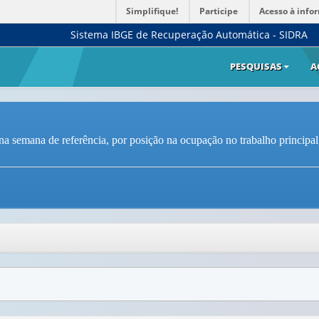
Simplifique!
Participe
Acesso à info
Sistema IBGE de Recuperação Automática - SIDRA
PESQUISAS
A
a semana de referência, por posição na ocupação no trabalho principal,