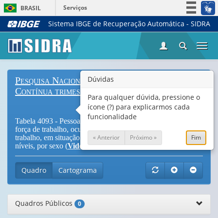
Serviços
BRASIL
Sistema IBGE de Recuperação Automática - SIDRA
Simplifique!
Participe
Togg
Acesso à informação
navi
Legislação
Dúvidas
Pesquisa Nacional por Amostra de Domicílios
Canais
Contínua trimestral
Para qualquer dúvida, pressione o
ícone (?) para explicarmos cada
funcionalidade
Tabela 4093 - Pessoas de 14 anos ou mais de idade, total, na
força de trabalho, ocupadas, desocupadas, fora da força de
« Anterior
Próximo »
Fim
trabalho, em situação de informalidade e respectivas taxas e
níveis, por sexo (
Vide Notas
)
Quadro
Cartograma
Quadros Públicos
0