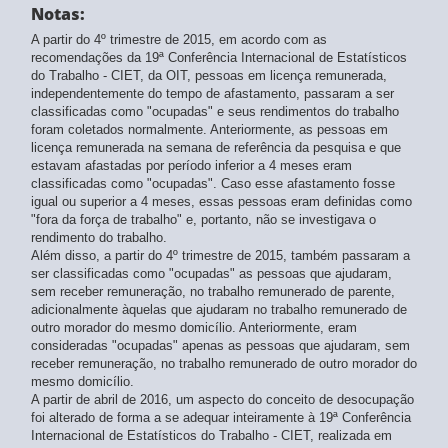
Notas:
1º trimestre 2018
- atualizado em 15/08/2025
4º trimestre 2017
- atualizado em 15/08/2025
A partir do 4º trimestre de 2015, em acordo com as
3º trimestre 2017
recomendações da 19ª Conferência Internacional de Estatísticos
- atualizado em 15/08/2025
do Trabalho - CIET, da OIT, pessoas em licença remunerada,
2º trimestre 2017
- atualizado em 15/08/2025
independentemente do tempo de afastamento, passaram a ser
1º trimestre 2017
- atualizado em 15/08/2025
classificadas como "ocupadas" e seus rendimentos do trabalho
4º trimestre 2016
- atualizado em 15/08/2025
foram coletados normalmente. Anteriormente, as pessoas em
3º trimestre 2016
- atualizado em 15/08/2025
licença remunerada na semana de referência da pesquisa e que
2º trimestre 2016
- atualizado em 15/08/2025
estavam afastadas por período inferior a 4 meses eram
1º trimestre 2016
classificadas como "ocupadas". Caso esse afastamento fosse
- atualizado em 15/08/2025
igual ou superior a 4 meses, essas pessoas eram definidas como
4º trimestre 2015
- atualizado em 15/08/2025
"fora da força de trabalho" e, portanto, não se investigava o
3º trimestre 2015
- atualizado em 15/08/2025
rendimento do trabalho.
2º trimestre 2015
- atualizado em 15/08/2025
Além disso, a partir do 4º trimestre de 2015, também passaram a
1º trimestre 2015
- atualizado em 15/08/2025
ser classificadas como "ocupadas" as pessoas que ajudaram,
4º trimestre 2014
- atualizado em 15/08/2025
sem receber remuneração, no trabalho remunerado de parente,
3º trimestre 2014
adicionalmente àquelas que ajudaram no trabalho remunerado de
- atualizado em 15/08/2025
outro morador do mesmo domicílio. Anteriormente, eram
2º trimestre 2014
- atualizado em 15/08/2025
consideradas "ocupadas" apenas as pessoas que ajudaram, sem
1º trimestre 2014
- atualizado em 15/08/2025
receber remuneração, no trabalho remunerado de outro morador do
4º trimestre 2013
- atualizado em 15/08/2025
mesmo domicílio.
3º trimestre 2013
- atualizado em 15/08/2025
A partir de abril de 2016, um aspecto do conceito de desocupação
2º trimestre 2013
- atualizado em 15/08/2025
foi alterado de forma a se adequar inteiramente à 19ª Conferência
1º trimestre 2013
Internacional de Estatísticos do Trabalho - CIET, realizada em
- atualizado em 15/08/2025