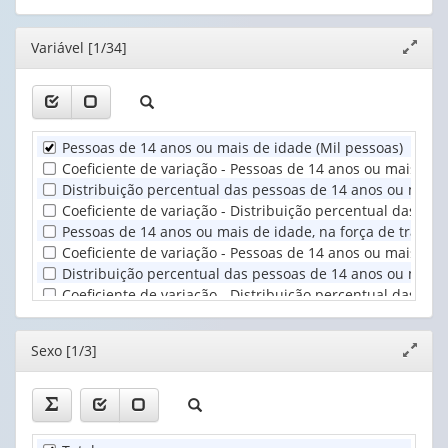
(possui
1
o
apenas
valor):
cabeçalho
Editor
Variável [1/34]
Expand
1
(possui
janela
valor):
Trimestre
apenas
(1)
1
Sexo
valor):
(1)
Pessoas de 14 anos ou mais de idade (Mil pessoas)
Unidade
Coeficiente de variação - Pessoas de 14 anos ou mais de 
Territorial
Distribuição percentual das pessoas de 14 anos ou mais 
(1)
Coeficiente de variação - Distribuição percentual das pe
Pessoas de 14 anos ou mais de idade, na força de trabalh
Coeficiente de variação - Pessoas de 14 anos ou mais de 
Distribuição percentual das pessoas de 14 anos ou mais d
Coeficiente de variação - Distribuição percentual das pe
Pessoas de 14 anos ou mais de idade ocupadas na semana
Coeficiente de variação - Pessoas de 14 anos ou mais de
Editor
Sexo [1/3]
Expand
Distribuição percentual das pessoas de 14 anos ou mais
janela
Coeficiente de variação - Distribuição percentual das p
Pessoas de 14 anos ou mais de idade, desocupadas na se
Coeficiente de variação - Pessoas de 14 anos ou mais de
Distribuição percentual das pessoas de 14 anos ou mais