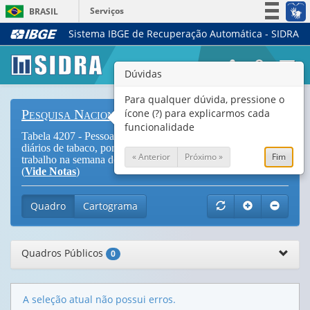
Serviços
BRASIL
Sistema IBGE de Recuperação Automática - SIDRA
Simplifique!
Participe
Togg
Dúvidas
Acesso à informação
navi
Legislação
Para qualquer dúvida, pressione o
ícone (?) para explicarmos cada
Pesquisa Nacional de Saúde
Canais
funcionalidade
Tabela 4207 - Pessoas de 18 anos ou mais de idade fumantes
diários de tabaco, por condição em relação à força de
« Anterior
Próximo »
Fim
trabalho na semana de referência e situação do domicílio
(
Vide Notas
)
Quadro
Cartograma
Quadros Públicos
0
A seleção atual não possui erros.