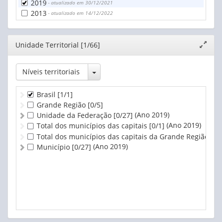
2019
- atualizado em 30/12/2021
2013
- atualizado em 14/12/2022
Editor
Unidade Territorial [1/66]
Expand
janela
Toggle Dropdown
Níveis territoriais
Brasil
[1/1]
Grande Região
[0/5]
(Ano 2019)
Unidade da Federação
[0/27]
(Ano 2019)
Total dos municípios das capitais
[0/1]
Total dos municípios das capitais da Grande Região
[0/
(Ano 2019)
Município
[0/27]