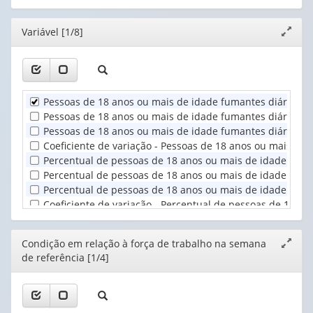
(possui
(possui
valor):
Ano
apenas
apenas
(1)
Editor
Variável [1/8]
Expand
1
1
Condição
janela
valor):
valor):
em
relação
Unidade
Situação
à
Territorial
do
força
Pessoas de 18 anos ou mais de idade fumantes diários de
(1)
domicílio
de
Pessoas de 18 anos ou mais de idade fumantes diários de 
(1)
trabal...
Pessoas de 18 anos ou mais de idade fumantes diários de 
(1)
Coeficiente de variação - Pessoas de 18 anos ou mais de 
Percentual de pessoas de 18 anos ou mais de idade fuman
Percentual de pessoas de 18 anos ou mais de idade fumant
Percentual de pessoas de 18 anos ou mais de idade fuman
Coeficiente de variação - Percentual de pessoas de 18 an
Editor
Condição em relação à força de trabalho na semana
Expand
de referência [1/4]
janela