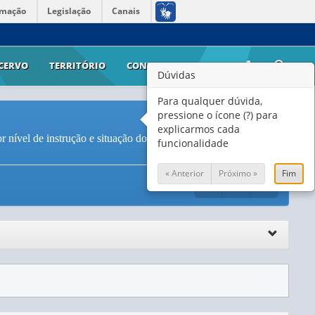
rmação
Legislação
Canais
CERVO
TERRITÓRIO
CONTATO
AJUDA
Dúvidas
Para qualquer dúvida,
pressione o ícone (?) para
explicarmos cada
nível de instrução e situação do domicílio (2013) (
Vide
funcionalidade
« Anterior
Próximo »
Fim