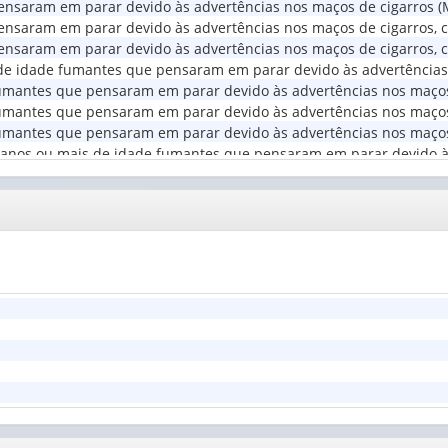
nsaram em parar devido às advertências nos maços de cigarros (M
instruçã
Situação
saram em parar devido às advertências nos maços de cigarros, con
(1)
do
nsaram em parar devido às advertências nos maços de cigarros, co
domicílio
s de idade fumantes que pensaram em parar devido às advertências
(1)
umantes que pensaram em parar devido às advertências nos maços
mantes que pensaram em parar devido às advertências nos maços de
umantes que pensaram em parar devido às advertências nos maços d
18 anos ou mais de idade fumantes que pensaram em parar devido à