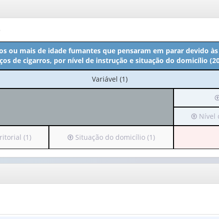
o
os ou mais de idade fumantes que pensaram em parar devido às
os de cigarros, por nível de instrução e situação do domicílio (2
No
Variável (1)
cabeçalho:
I
Variável
p
(1)
Irá
Nível 
o
para
c
o
(
Irá
torial (1)
Situação do domicílio (1)
cabeçal
a
para
(possui
1
o
apenas
v
cabeçalho
1
(possui
valor):
A
apenas
(
1
Nível
valor):
de