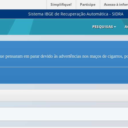
Simplifique!
Participe
Acesso à info
Sistema IBGE de Recuperação Automática - SIDRA
PESQUISAS
A
e pensaram em parar devido às advertências nos maços de cigarros, por 