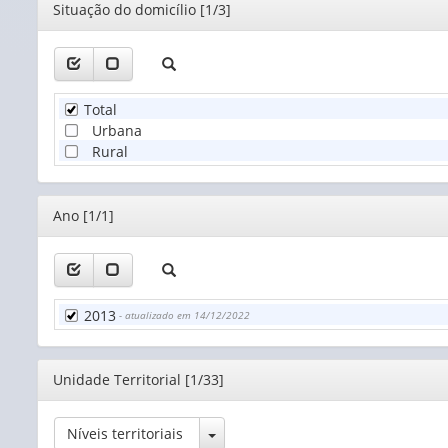
Editor
Situação do domicílio [1/3]
Total
Urbana
Rural
Editor
Ano [1/1]
2013
- atualizado em 14/12/2022
Editor
Unidade Territorial [1/33]
Toggle Dropdown
Níveis territoriais