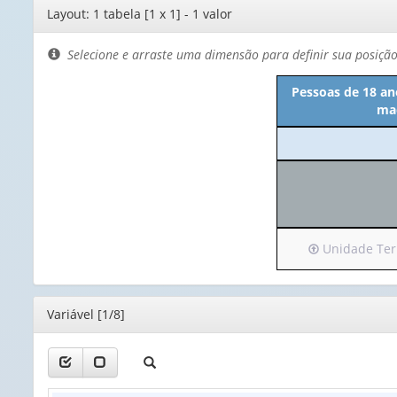
Editor
Layout: 1 tabela [1 x 1] - 1 valor
de
layout
Selecione e arraste uma dimensão para definir sua posiçã
Pessoas de 18 an
maç
Irá
Unidade Terri
para
o
cabeçalho
Editor
Variável [1/8]
(possui
apenas
1
valor):