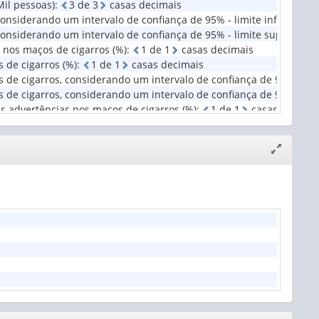
il pessoas)
:
3
d
e
3
casas decimais
o
siderando um intervalo de confiança de 95% - limite inferior (Mi
nsiderando um intervalo de confiança de 95% - limite superior (M
 nos maços de cigarros (%)
:
1
d
e
1
casas decimais
 de cigarros (%)
:
1
d
e
1
casas decimais
 cigarros, considerando um intervalo de confiança de 95% - limit
e cigarros, considerando um intervalo de confiança de 95% - limi
s advertências nos maços de cigarros (%)
:
1
d
e
1
casas decimai
Expandir/
janela