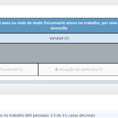
o
 anos ou mais de idade fisicamente ativos no trabalho, por sexo
domicílio
No
Variável (1)
cabeçalho:
Variável
(1)
Irá
erritorial (1)
Situação do domicílio (1)
para
o
cabeçalho
(possui
apenas
1
valor):
s no trabalho (Mil pessoas)
:
3
d
e
3
casas decimais
Situação