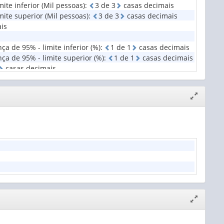
ite inferior (Mil pessoas)
:
3
d
e
3
casas decimais
ite superior (Mil pessoas)
:
3
d
e
3
casas decimais
is
a de 95% - limite inferior (%)
:
1
d
e
1
casas decimais
ça de 95% - limite superior (%)
:
1
d
e
1
casas decimais
casas decimais
Expandir/
janela
Expandir/
janela