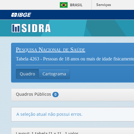
Serviços
BRASIL
Pesquisa Nacional de Saúde
Tabela 4263 - Pessoas de 18 anos ou mais de idade fisicamente 
Quadro
Cartograma
Quadros Públicos
0
A seleção atual não possui erros.
Editor
Layout: 1 tabela [1 x 1] - 1 valor