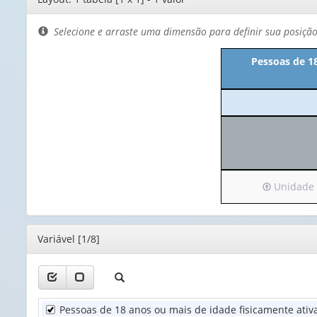
de
layout
Selecione e arraste uma dimensão para definir sua posiçã
Pessoas de 18
Irá
Unidade T
para
o
cabeçalho
Editor
Variável [1/8]
(possui
apenas
1
valor):
Pessoas de 18 anos ou mais de idade fisicamente ativa
Unidade