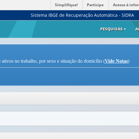
Simplifique!
Participe
Acesso à info
Sistema IBGE de Recuperação Automática - SIDRA
PESQUISAS
A
ativos no trabalho, por sexo e situação do domicílio (
Vide Notas
)