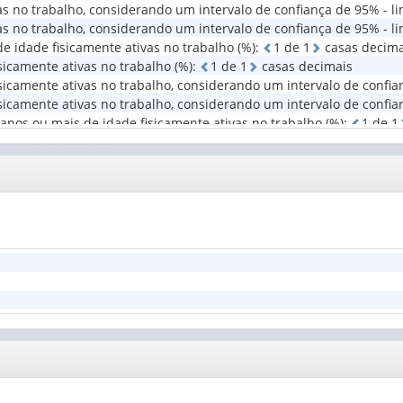
s no trabalho, considerando um intervalo de confiança de 95% - lim
do
s no trabalho, considerando um intervalo de confiança de 95% - lim
domicílio
de idade fisicamente ativas no trabalho (%)
:
1
d
e
1
casas decima
(1)
sicamente ativas no trabalho (%)
:
1
d
e
1
casas decimais
icamente ativas no trabalho, considerando um intervalo de confianç
icamente ativas no trabalho, considerando um intervalo de confian
 anos ou mais de idade fisicamente ativas no trabalho (%)
:
1
d
e
1