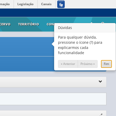
rmação
Legislação
Canais
CERVO
TERRITÓRIO
CONTATO
AJUDA
Dúvidas
Para qualquer dúvida,
pressione o ícone (?) para
explicarmos cada
funcionalidade
« Anterior
Próximo »
Fim
Expandir/