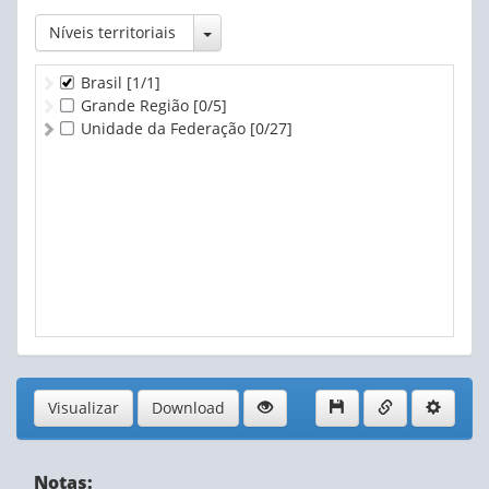
2014
- atualizado em 20/02/2026
2013
- atualizado em 20/02/2026
Toggle Dropdown
Níveis territoriais
2012
- atualizado em 20/02/2026
Brasil
[1/1]
Grande Região
[0/5]
Unidade da Federação
[0/27]
Visualizar
Download
Notas: