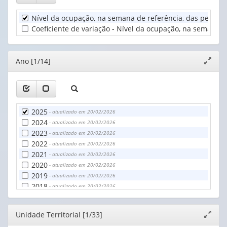
valor):
(1)
Nível da ocupação, na semana de referência, das pessoas
Unidade
Coeficiente de variação - Nível da ocupação, na semana d
Territorial
(1)
Editor
Ano [1/14]
Expand
janela
2025
- atualizado em 20/02/2026
2024
- atualizado em 20/02/2026
2023
- atualizado em 20/02/2026
2022
- atualizado em 20/02/2026
2021
- atualizado em 20/02/2026
2020
- atualizado em 20/02/2026
2019
- atualizado em 20/02/2026
2018
- atualizado em 20/02/2026
2017
- atualizado em 20/02/2026
2016
- atualizado em 20/02/2026
Editor
Unidade Territorial [1/33]
Expand
2015
- atualizado em 20/02/2026
janela