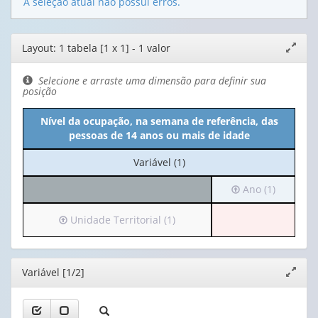
A seleção atual não possui erros.
Editor
Layout: 1 tabela [1 x 1] - 1 valor
Expand
de
janela
layout
Selecione e arraste uma dimensão para definir sua
posição
Nível da ocupação, na semana de referência, das
pessoas de 14 anos ou mais de idade
No
Variável (1)
cabeçalho:
Irá
Ano (1)
Variável
para
(1)
o
Irá
Unidade Territorial (1)
cabeçalho
para
(possui
o
apenas
cabeçalho
Editor
Variável [1/2]
Expand
1
(possui
janela
valor):
apenas
1
Ano