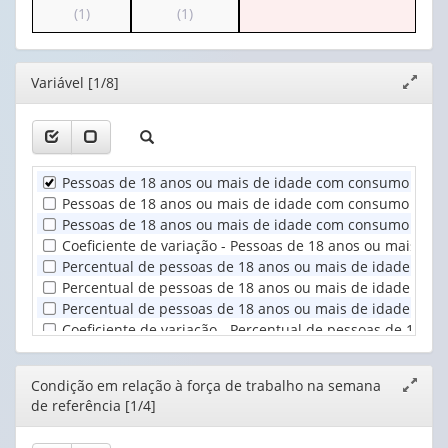
o
o
(1)
(1)
apenas
valor):
cabeçalho
cabeçalho
1
(possui
(possui
valor):
Ano
apenas
apenas
(1)
Editor
Variável [1/8]
Expand
1
1
Condição
janela
valor):
valor):
em
relação
Unidade
Situação
à
Territorial
do
força
Pessoas de 18 anos ou mais de idade com consumo abusivo
(1)
domicílio
de
Pessoas de 18 anos ou mais de idade com consumo abusivo 
(1)
trabal...
Pessoas de 18 anos ou mais de idade com consumo abusivo
(1)
Coeficiente de variação - Pessoas de 18 anos ou mais de
Percentual de pessoas de 18 anos ou mais de idade com c
Percentual de pessoas de 18 anos ou mais de idade com c
Percentual de pessoas de 18 anos ou mais de idade com c
Coeficiente de variação - Percentual de pessoas de 18 a
Editor
Condição em relação à força de trabalho na semana
Expand
de referência [1/4]
janela