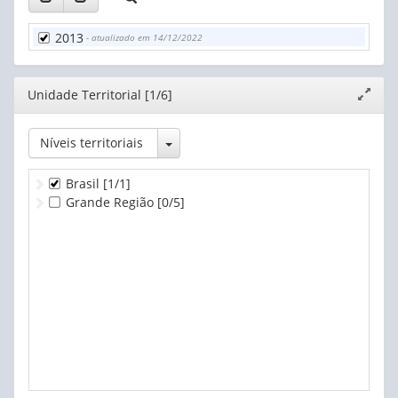
2013
- atualizado em 14/12/2022
Editor
Unidade Territorial [1/6]
Expand
janela
Toggle Dropdown
Níveis territoriais
Brasil
[1/1]
Grande Região
[0/5]