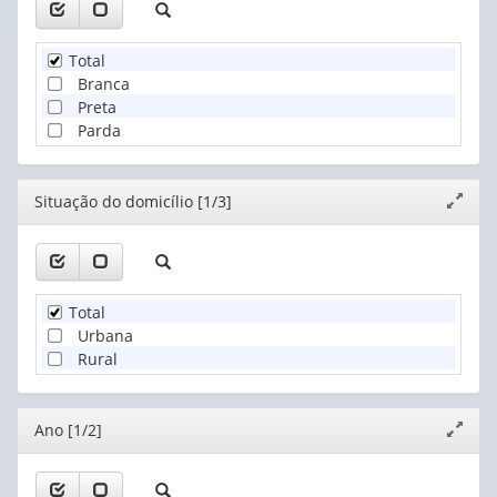
Total
Branca
Preta
Parda
Editor
Situação do domicílio [1/3]
Expand
janela
Total
Urbana
Rural
Editor
Ano [1/2]
Expand
janela