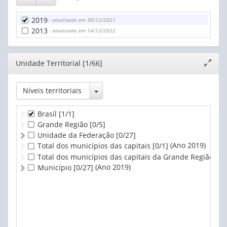
2019
- atualizado em 30/12/2021
2013
- atualizado em 14/12/2022
Editor
Unidade Territorial [1/66]
Expand
janela
Toggle Dropdown
Níveis territoriais
Brasil
[1/1]
Grande Região
[0/5]
Unidade da Federação
[0/27]
(Ano 2019)
Total dos municípios das capitais
[0/1]
Total dos municípios das capitais da Grande Região
[0/
(Ano 2019)
Município
[0/27]