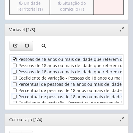
Irá
Irá
Unidade
Situação do
cabeçalho
apenas
para
para
Territorial (1)
domicílio (1)
(possui
1
o
o
apenas
valor):
cabeçalho
cabeçalho
1
(possui
(possui
valor):
Ano
Editor
Variável [1/8]
Expand
apenas
apenas
(1)
janela
1
1
Cor
valor):
valor):
ou
raça
Unidade
Situação
(1)
Pessoas de 18 anos ou mais de idade que referem diagnó
Territorial
do
Pessoas de 18 anos ou mais de idade que referem diagnós
(1)
domicílio
Pessoas de 18 anos ou mais de idade que referem diagnós
(1)
Coeficiente de variação - Pessoas de 18 anos ou mais de
Percentual de pessoas de 18 anos ou mais de idade que 
Percentual de pessoas de 18 anos ou mais de idade que r
Percentual de pessoas de 18 anos ou mais de idade que r
Coeficiente de variação - Percentual de pessoas de 18 a
Editor
Cor ou raça [1/4]
Expand
janela