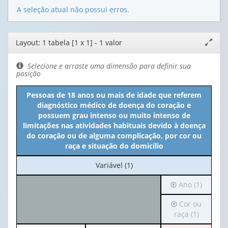
A seleção atual não possui erros.
Editor
Layout: 1 tabela [1 x 1] - 1 valor
Expand
de
janela
layout
Selecione e arraste uma dimensão para definir sua
posição
Pessoas de 18 anos ou mais de idade que referem
diagnóstico médico de doença do coração e
possuem grau intenso ou muito intenso de
limitações nas atividades habituais devido à doença
do coração ou de alguma complicação, por cor ou
raça e situação do domicílio
No
Variável (1)
cabeçalho:
Irá
Ano (1)
Variável
para
(1)
Irá
Cor ou
o
para
raça (1)
cabeçalho
o
(possui