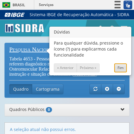
Serviços
BRASIL
Sistema IBGE de Recuperação Automática - SIDRA
Simplifique!
Participe
Togg
Dúvidas
Acesso à informação
navi
Legislação
Para qualquer dúvida, pressione o
ícone (?) para explicarmos cada
Pesquisa Nacional de Saúde
Canais
funcionalidade
Tabela 4653 - Pessoas de 18 anos ou mais de idade que
referem diagnóstico médico de DORT (Distúrbio
« Anterior
Próximo »
Fim
Osteomuscular Relacionado ao Trabalho), por nível de
instrução e situação do domicílio (
Vide Notas
)
Quadro
Cartograma
Quadros Públicos
0
A seleção atual não possui erros.