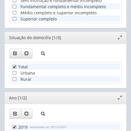
Sem instrução e fundamental incompleto
Fundamental completo e médio incompleto
Médio completo e superior incompleto
Superior completo
Editor
Situação do domicílio [1/3]
Expand
janela
Total
Urbana
Rural
Editor
Ano [1/2]
Expand
janela
2019
- atualizado em 30/12/2021