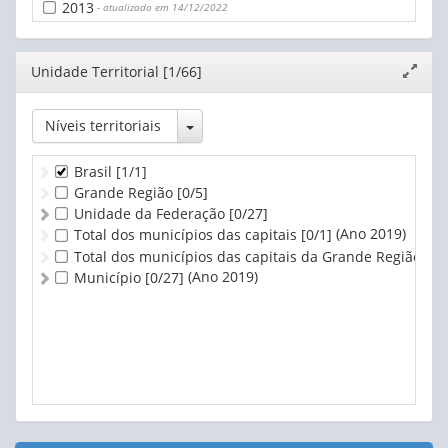
2013
- atualizado em 14/12/2022
Editor
Unidade Territorial [1/66]
Expand
janela
Toggle Dropdown
Níveis territoriais
Brasil
[1/1]
Grande Região
[0/5]
Unidade da Federação
[0/27]
(Ano 2019)
Total dos municípios das capitais
[0/1]
Total dos municípios das capitais da Grande Região
[0/
(Ano 2019)
Município
[0/27]