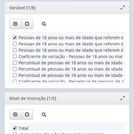
(possui
(possui
valor):
Ano
Editor
Variável [1/8]
Expand
apenas
apenas
(1)
janela
1
1
Nível
valor):
valor):
de
instrução
Unidade
Situação
(1)
Pessoas de 18 anos ou mais de idade que referem diagnó
Territorial
do
Pessoas de 18 anos ou mais de idade que referem diagnós
(1)
domicílio
Pessoas de 18 anos ou mais de idade que referem diagnós
(1)
Coeficiente de variação - Pessoas de 18 anos ou mais de
Percentual de pessoas de 18 anos ou mais de idade que 
Percentual de pessoas de 18 anos ou mais de idade que r
Percentual de pessoas de 18 anos ou mais de idade que r
Coeficiente de variação - Percentual de pessoas de 18 a
Editor
Nível de instrução [1/5]
Expand
janela
Total