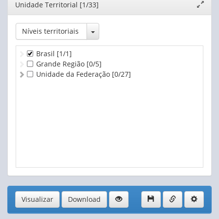
Editor
Unidade Territorial [1/33]
Expand
2015
- atualizado em 20/02/2026
janela
2014
- atualizado em 20/02/2026
2013
- atualizado em 20/02/2026
Toggle Dropdown
Níveis territoriais
2012
- atualizado em 20/02/2026
Brasil
[1/1]
Grande Região
[0/5]
Unidade da Federação
[0/27]
Visualizar
Download