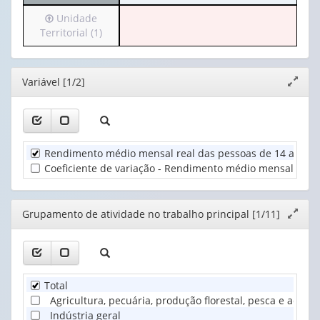
o
(possui
Irá
Unidade
cabeçalho
apenas
para
Territorial (1)
(possui
1
o
apenas
valor):
cabeçalho
1
(possui
valor):
Ano
Editor
Variável [1/2]
Expand
apenas
(1)
janela
1
Grupamento
valor):
de
atividade
Unidade
no
Rendimento médio mensal real das pessoas de 14 anos ou
Territorial
trabalho
Coeficiente de variação - Rendimento médio mensal real
(1)
p...
(1)
Editor
Grupamento de atividade no trabalho principal [1/11]
Expand
janela
Total
Agricultura, pecuária, produção florestal, pesca e aquicu
Indústria geral