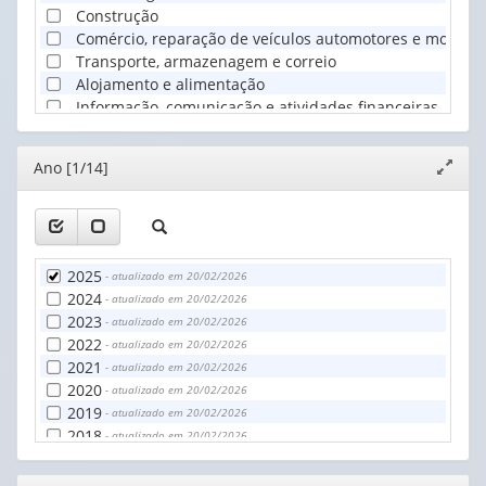
Construção
Comércio, reparação de veículos automotores e motocicl
Transporte, armazenagem e correio
Alojamento e alimentação
Informação, comunicação e atividades financeiras, imobil
Administração pública, defesa, seguridade social, educ
Outros serviços
Editor
Ano [1/14]
Expand
Serviços domésticos
janela
2025
- atualizado em 20/02/2026
2024
- atualizado em 20/02/2026
2023
- atualizado em 20/02/2026
2022
- atualizado em 20/02/2026
2021
- atualizado em 20/02/2026
2020
- atualizado em 20/02/2026
2019
- atualizado em 20/02/2026
2018
- atualizado em 20/02/2026
2017
- atualizado em 20/02/2026
2016
- atualizado em 20/02/2026