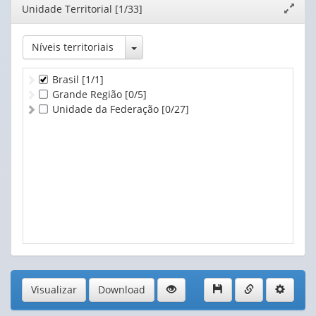
Editor
Unidade Territorial [1/33]
Expand
2015
- atualizado em 20/02/2026
janela
2014
- atualizado em 20/02/2026
2013
- atualizado em 20/02/2026
Toggle Dropdown
Níveis territoriais
2012
- atualizado em 20/02/2026
Brasil
[1/1]
Grande Região
[0/5]
Unidade da Federação
[0/27]
Visualizar
Download