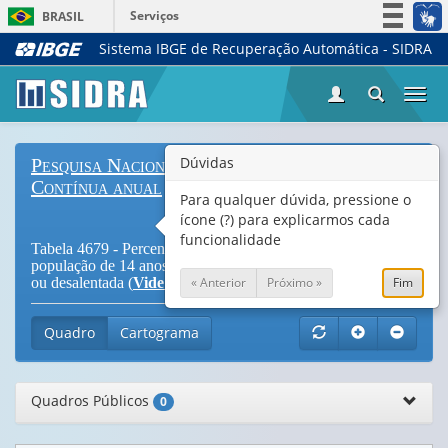
Serviços
BRASIL
Sistema IBGE de Recuperação Automática - SIDRA
Simplifique!
Participe
Togg
Acesso à informação
navi
Legislação
Dúvidas
Pesquisa Nacional por Amostra de Domicílios
Canais
Contínua anual
Para qualquer dúvida, pressione o
ícone (?) para explicarmos cada
funcionalidade
Tabela 4679 - Percentual de pessoas desalentadas na
população de 14 anos ou mais de idade na força de trabalho
« Anterior
Próximo »
Fim
ou desalentada (
Vide Notas
)
Quadro
Cartograma
Quadros Públicos
0