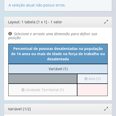
A seleção atual não possui erros.
Editor
Layout: 1 tabela [1 x 1] - 1 valor
Expand
de
janela
layout
Selecione e arraste uma dimensão para definir sua
posição
Percentual de pessoas desalentadas na população
de 14 anos ou mais de idade na força de trabalho ou
desalentada
No
Variável (1)
cabeçalho:
Irá
Ano (1)
Variável
para
(1)
o
Irá
Unidade Territorial (1)
cabeçalho
para
(possui
o
apenas
cabeçalho
Editor
Variável [1/2]
Expand
1
(possui
janela
valor):
apenas