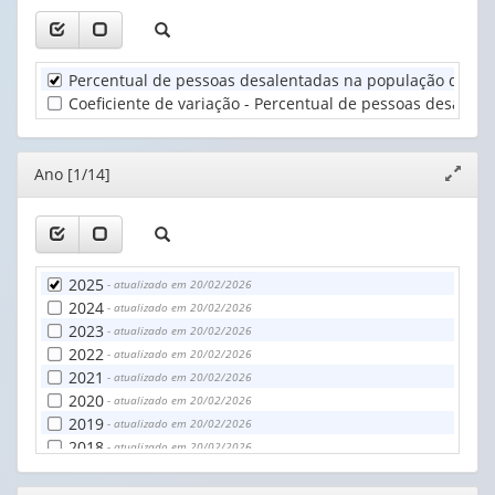
1
Ano
valor):
(1)
Percentual de pessoas desalentadas na população de 14 
Unidade
Coeficiente de variação - Percentual de pessoas desalen
Territorial
(1)
Editor
Ano [1/14]
Expand
janela
2025
- atualizado em 20/02/2026
2024
- atualizado em 20/02/2026
2023
- atualizado em 20/02/2026
2022
- atualizado em 20/02/2026
2021
- atualizado em 20/02/2026
2020
- atualizado em 20/02/2026
2019
- atualizado em 20/02/2026
2018
- atualizado em 20/02/2026
2017
- atualizado em 20/02/2026
2016
- atualizado em 20/02/2026