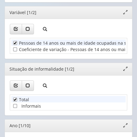
cabeçalho
1
(possui
valor):
Ano
Editor
Variável [1/2]
Expand
apenas
(1)
janela
1
Situação
valor):
de
informalidade
Unidade
(1)
Pessoas de 14 anos ou mais de idade ocupadas na semana
Territorial
Coeficiente de variação - Pessoas de 14 anos ou mais de
(1)
Editor
Situação de informalidade [1/2]
Expand
janela
Total
Informais
Editor
Ano [1/10]
Expand
janela