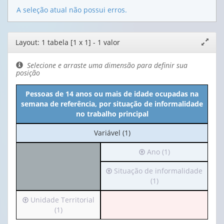
A seleção atual não possui erros.
Editor
Layout: 1 tabela [1 x 1] - 1 valor
Expand
de
janela
layout
Selecione e arraste uma dimensão para definir sua
posição
Pessoas de 14 anos ou mais de idade ocupadas na
semana de referência, por situação de informalidade
no trabalho principal
No
Variável (1)
cabeçalho:
Irá
Ano (1)
Variável
para
(1)
Irá
Situação de informalidade
o
para
(1)
cabeçalho
o
(possui
Irá
Unidade Territorial
cabeçalho
apenas
para
(1)
(possui
1
o
apenas
valor):