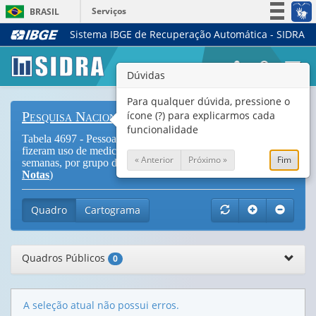
Serviços
BRASIL
Sistema IBGE de Recuperação Automática - SIDRA
Simplifique!
Participe
Togg
Dúvidas
Acesso à informação
navi
Legislação
Para qualquer dúvida, pressione o
ícone (?) para explicarmos cada
Pesquisa Nacional de Saúde
Canais
funcionalidade
Tabela 4697 - Pessoas de 18 anos ou mais de idade que
fizeram uso de medicamento para dormir nas últimas duas
« Anterior
Próximo »
Fim
semanas, por grupo de idade e situação do domicílio (
Vide
Notas
)
Quadro
Cartograma
Quadros Públicos
0
A seleção atual não possui erros.