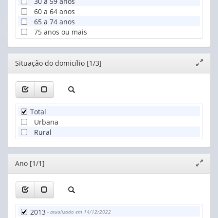
30 a 59 anos
60 a 64 anos
65 a 74 anos
75 anos ou mais
Editor
Situação do domicílio [1/3]
Expand
janela
Total
Urbana
Rural
Editor
Ano [1/1]
Expand
janela
2013
- atualizado em 14/12/2022