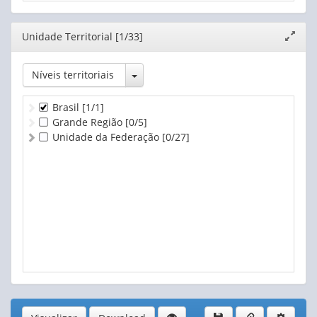
Editor
Unidade Territorial [1/33]
Expand
janela
Toggle Dropdown
Níveis territoriais
Brasil
[1/1]
Grande Região
[0/5]
Unidade da Federação
[0/27]