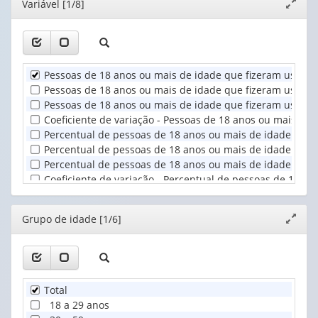
Editor
Variável [1/8]
Expand
apenas
apenas
(1)
janela
1
1
Grupo
valor):
valor):
de
idade
Unidade
Situação
(1)
Pessoas de 18 anos ou mais de idade que fizeram uso d
Territorial
do
Pessoas de 18 anos ou mais de idade que fizeram uso de 
(1)
domicílio
Pessoas de 18 anos ou mais de idade que fizeram uso de
(1)
Coeficiente de variação - Pessoas de 18 anos ou mais d
Percentual de pessoas de 18 anos ou mais de idade que
Percentual de pessoas de 18 anos ou mais de idade que f
Percentual de pessoas de 18 anos ou mais de idade que 
Coeficiente de variação - Percentual de pessoas de 18 
Editor
Grupo de idade [1/6]
Expand
janela
Total
18 a 29 anos