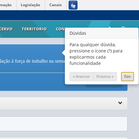
rmação
Legislação
Canais
CERVO
TERRITÓRIO
CONTATO
AJUDA
Dúvidas
Para qualquer dúvida,
pressione o ícone (?) para
explicarmos cada
ação à força de trabalho na semana de referência e situação do
funcionalidade
« Anterior
Próximo »
Fim