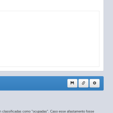
colunas
am classificadas como "ocupadas". Caso esse afastamento fosse