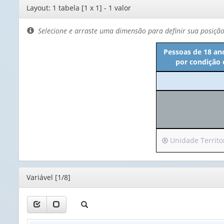
Editor
Layout: 1 tabela [1 x 1] - 1 valor
de
layout
Selecione e arraste uma dimensão para definir sua posiçã
Pessoas de 18 ano
por condição 
Irá
Unidade Territori
para
o
cabeçalho
Editor
Variável [1/8]
(possui
apenas
1
valor):