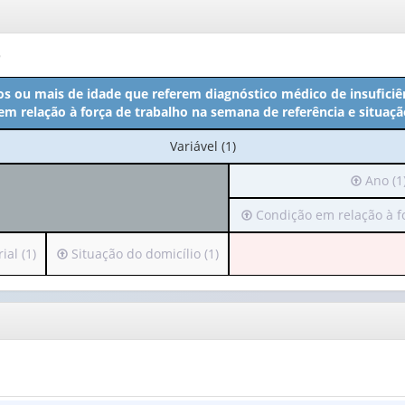
o
s ou mais de idade que referem diagnóstico médico de insuficiên
em relação à força de trabalho na semana de referência e situaçã
No
Variável (1)
cabeçalho:
Irá
Ano (1
Variável
para
(1)
Irá
Condição em relação à for
o
para
cabeçalh
o
(possui
Irá
al (1)
Situação do domicílio (1)
cabeçalho
apenas
para
(possui
1
o
apenas
valor):
cabeçalho
1
(possui
valor):
Ano
apenas
(1)
1
Condição
valor):
em