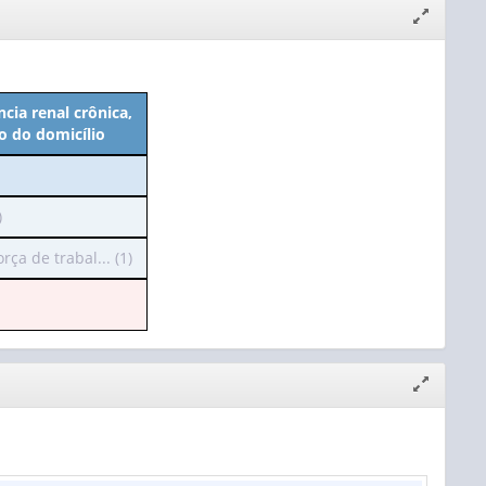
Expandir/
janela
cia renal crônica,
o do domicílio
)
ça de trabal... (1)
o
Expandir/
janela