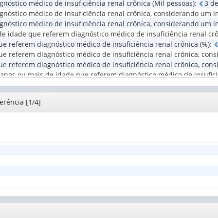
nóstico médico de insuficiência renal crônica (Mil pessoas)
:
3
d
relação
Situação
óstico médico de insuficiência renal crônica, considerando um inte
à
do
óstico médico de insuficiência renal crônica, considerando um int
força
domicílio
de
de idade que referem diagnóstico médico de insuficiência renal crô
(1)
trabal...
e referem diagnóstico médico de insuficiência renal crônica (%)
:
(1)
 referem diagnóstico médico de insuficiência renal crônica, consi
e referem diagnóstico médico de insuficiência renal crônica, consi
 anos ou mais de idade que referem diagnóstico médico de insufici
erência [1/4]