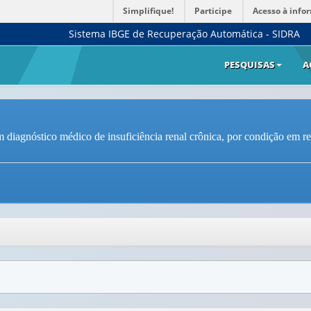
Simplifique!
Participe
Acesso à info
Sistema IBGE de Recuperação Automática - SIDRA
PESQUISAS
A
 diagnóstico médico de insuficiência renal crônica, por condição em rel