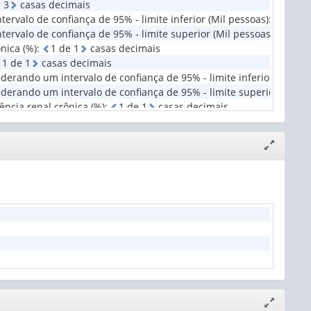
e
3
casas decimais
rvalo de confiança de 95% - limite inferior (Mil pessoas)
:
3
d
e
3
ervalo de confiança de 95% - limite superior (Mil pessoas)
:
3
d
e
nica (%)
:
1
d
e
1
casas decimais
1
d
e
1
casas decimais
derando um intervalo de confiança de 95% - limite inferior (%)
:
1
derando um intervalo de confiança de 95% - limite superior (%)
:
ência renal crônica (%)
:
1
d
e
1
casas decimais
Expandir/
janela
Expandir/