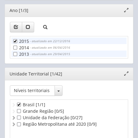
Editor
Ano [1/3]
Expand
janela
2015
- atualizado em 22/12/2016
2014
- atualizado em 06/04/2016
2013
- atualizado em 29/04/2015
Editor
Unidade Territorial [1/42]
Expand
janela
Toggle Dropdown
Níveis territoriais
Brasil
[1/1]
Grande Região
[0/5]
Unidade da Federação
[0/27]
Região Metropolitana até 2020
[0/9]