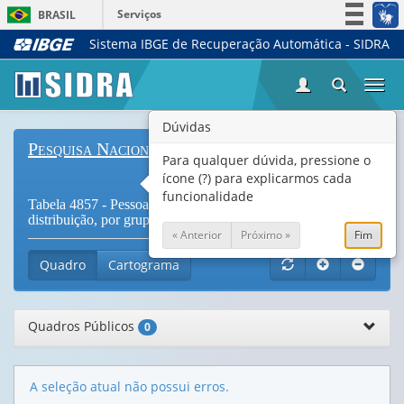
Serviços
BRASIL
Sistema IBGE de Recuperação Automática - SIDRA
Simplifique!
Participe
Togg
Acesso à informação
navi
Legislação
Dúvidas
Pesquisa Nacional por Amostra de Domicílios
Canais
Para qualquer dúvida, pressione o
ícone (?) para explicarmos cada
funcionalidade
Tabela 4857 - Pessoas de 10 anos ou mais de idade, total e
distribuição, por grupos de idade
« Anterior
Próximo »
Fim
Quadro
Cartograma
Quadros Públicos
0
A seleção atual não possui erros.