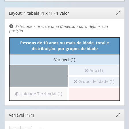
Editor
Layout: 1 tabela [1 x 1] - 1 valor
Expand
de
janela
layout
Selecione e arraste uma dimensão para definir sua
posição
Pessoas de 10 anos ou mais de idade, total e
distribuição, por grupos de idade
No
Variável (1)
cabeçalho:
Irá
Ano (1)
Variável
para
(1)
Irá
Grupo de idade (1)
o
para
cabeçalho
o
(possui
Irá
Unidade Territorial (1)
cabeçalho
apenas
para
(possui
1
o
apenas
valor):
cabeçalho
Editor
Variável [1/4]
Expand
1
(possui
janela
valor):
Ano
apenas
(1)
1