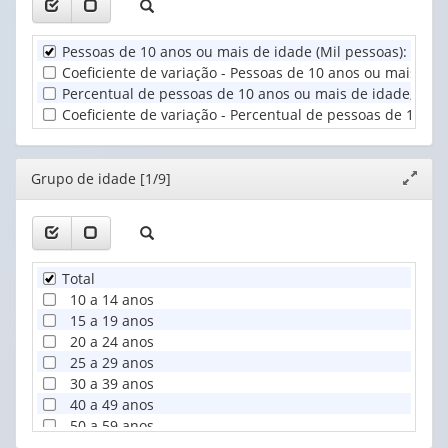
Grupo
valor):
de
Pessoas de 10 anos ou mais de idade (Mil pessoas)
:
0
d
idade
Unidade
Coeficiente de variação - Pessoas de 10 anos ou mais de i
(1)
Territorial
Percentual de pessoas de 10 anos ou mais de idade, dist
(1)
Coeficiente de variação - Percentual de pessoas de 10 ano
Editor
Grupo de idade [1/9]
Expand
janela
Total
10 a 14 anos
15 a 19 anos
20 a 24 anos
25 a 29 anos
30 a 39 anos
40 a 49 anos
50 a 59 anos
60 anos ou mais