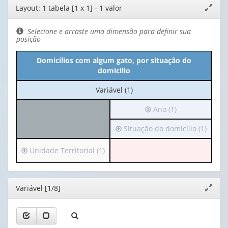
Editor
Layout: 1 tabela [1 x 1] - 1 valor
Expand
de
janela
layout
Selecione e arraste uma dimensão para definir sua
posição
Domicílios com algum gato, por situação do
domicílio
No
Variável (1)
cabeçalho:
Irá
Ano (1)
Variável
para
(1)
Irá
Situação do domicílio (1)
o
para
cabeçalho
o
(possui
Irá
Unidade Territorial (1)
cabeçalho
apenas
para
(possui
1
o
apenas
valor):
cabeçalho
Editor
Variável [1/8]
Expand
1
(possui
janela
valor):
Ano
apenas
(1)
1
Situação
valor):