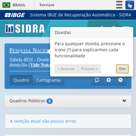
Serviços
BRASIL
Sistema IBGE de Recuperação Automática - SIDRA
Simplifique!
Participe
Togg
Dúvidas
Acesso à informação
navi
Legislação
Para qualquer dúvida, pressione o
ícone (?) para explicarmos cada
Pesquisa Nacional de Saúde
Canais
funcionalidade
Tabela 4931 - Domicílios com algum gato, por situação do
domicílio (
Vide Notas
)
« Anterior
Próximo »
Fim
Quadro
Cartograma
Quadros Públicos
0
A seleção atual não possui erros.