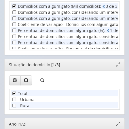
do
Domicílios com algum gato (Mil domicílios)
:
3
d
e
3
cas
domicílio
Unidade
Domicílios com algum gato, considerando um intervalo de c
(1)
Territorial
Domicílios com algum gato, considerando um intervalo de 
(1)
Coeficiente de variação - Domicílios com algum gato (%)
:
Percentual de domicílios com algum gato (%)
:
1
d
e
1
c
Percentual de domicílios com algum gato, considerando um
Percentual de domicílios com algum gato, considerando um
Coeficiente de variação - Percentual de domicílios com a
Editor
Situação do domicílio [1/3]
Expand
janela
Total
Urbana
Rural
Editor
Ano [1/2]
Expand