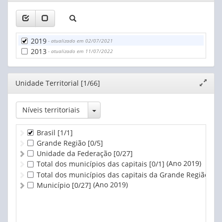
janela
2019
- atualizado em 02/07/2021
2013
- atualizado em 11/07/2022
Editor
Unidade Territorial [1/66]
Expand
janela
Toggle Dropdown
Níveis territoriais
Brasil
[1/1]
Grande Região
[0/5]
Unidade da Federação
[0/27]
(Ano 2019)
Total dos municípios das capitais
[0/1]
Total dos municípios das capitais da Grande Região
[0/
(Ano 2019)
Município
[0/27]