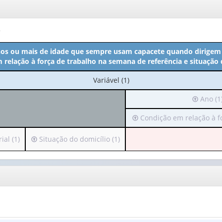
o
nos ou mais de idade que sempre usam capacete quando dirigem 
 relação à força de trabalho na semana de referência e situação 
No
Variável (1)
cabeçalho:
Irá
Ano (1
Variável
para
(1)
Irá
Condição em relação à for
o
para
cabeçalh
o
(possui
Irá
al (1)
Situação do domicílio (1)
cabeçalho
apenas
para
(possui
1
o
apenas
valor):
cabeçalho
1
(possui
valor):
Ano
apenas
(1)
1
Condição
valor):
em