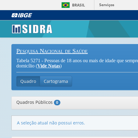
Serviços
BRASIL
Pesquisa Nacional de Saúde
Tabela 5271 - Pessoas de 18 anos ou mais de idade que sempre
domicílio (
Vide Notas
)
Quadro
Cartograma
Quadros Públicos
0
A seleção atual não possui erros.