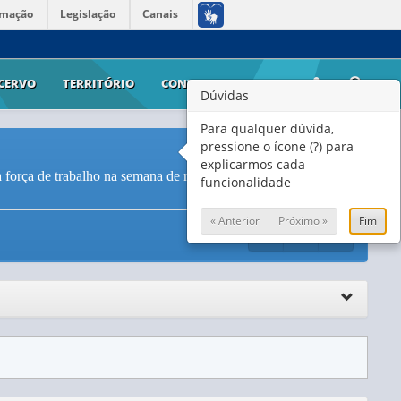
rmação
Legislação
Canais
CERVO
TERRITÓRIO
CONTATO
AJUDA
Dúvidas
Para qualquer dúvida,
pressione o ícone (?) para
explicarmos cada
força de trabalho na semana de referência e situação do
funcionalidade
« Anterior
Próximo »
Fim