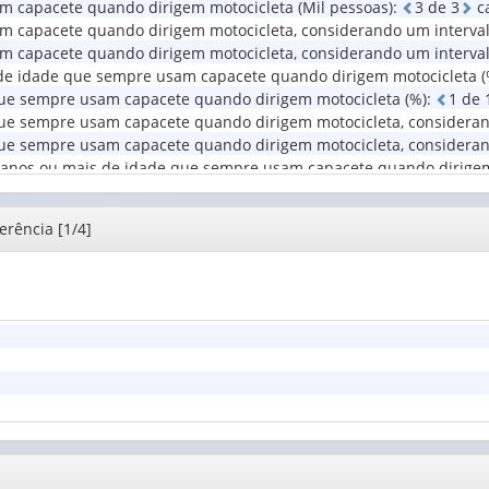
m capacete quando dirigem motocicleta (Mil pessoas)
:
3
d
e
3
ca
relação
Situação
capacete quando dirigem motocicleta, considerando um intervalo d
à
do
 capacete quando dirigem motocicleta, considerando um intervalo 
força
domicílio
de
s de idade que sempre usam capacete quando dirigem motocicleta (
(1)
trabal...
que sempre usam capacete quando dirigem motocicleta (%)
:
1
d
e
(1)
e sempre usam capacete quando dirigem motocicleta, considerando 
ue sempre usam capacete quando dirigem motocicleta, considerando
18 anos ou mais de idade que sempre usam capacete quando dirigem
erência [1/4]