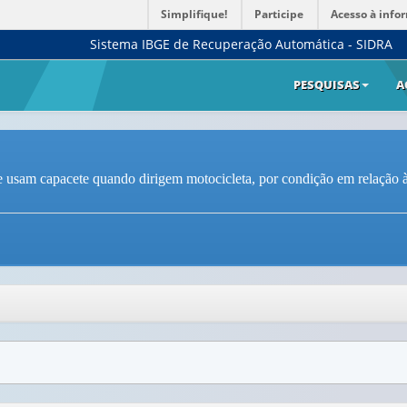
Simplifique!
Participe
Acesso à info
Sistema IBGE de Recuperação Automática - SIDRA
PESQUISAS
A
 usam capacete quando dirigem motocicleta, por condição em relação à 