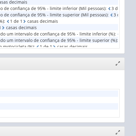
sas decimais
e confiança de 95% - limite inferior (Mil pessoas)
:
3
d
e
3
cas
de confiança de 95% - limite superior (Mil pessoas)
:
3
d
e
3
ca
%)
:
1
d
e
1
casas decimais
1
casas decimais
um intervalo de confiança de 95% - limite inferior (%)
:
1
d
e
1
 um intervalo de confiança de 95% - limite superior (%)
:
1
d
e
1
 motocicleta (%)
:
1
d
e
1
casas decimais
Expandir/
janela
Expandir/