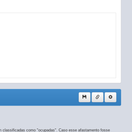
colunas
am classificadas como "ocupadas". Caso esse afastamento fosse