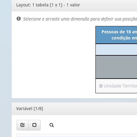
Editor
Layout: 1 tabela [1 x 1] - 1 valor
de
layout
Selecione e arraste uma dimensão para definir sua posiçã
Pessoas de 18 a
condição em
Irá
Unidade Territori
para
o
cabeçalho
Editor
Variável [1/8]
(possui
apenas
1
valor):