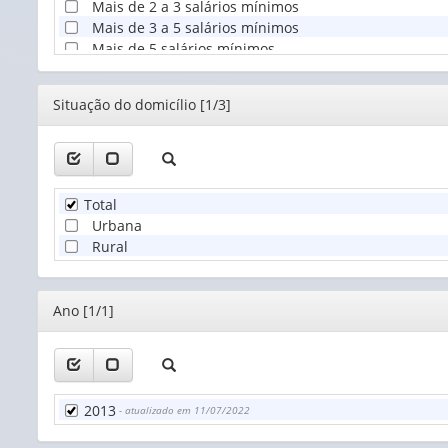
Mais de 2 a 3 salários mínimos
Mais de 3 a 5 salários mínimos
Mais de 5 salários mínimos
Editor
Situação do domicílio [1/3]
Total
Urbana
Rural
Editor
Ano [1/1]
2013
- atualizado em 11/07/2022