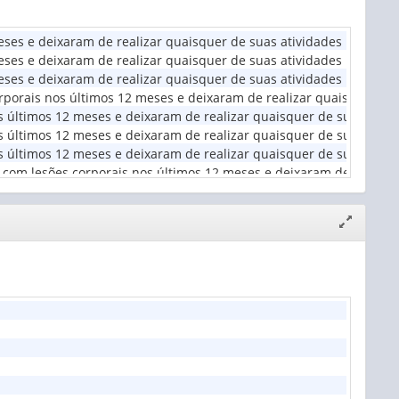
ses e deixaram de realizar quaisquer de suas atividades habituai
es e deixaram de realizar quaisquer de suas atividades habituais 
es e deixaram de realizar quaisquer de suas atividades habituais
rporais nos últimos 12 meses e deixaram de realizar quaisquer de
 últimos 12 meses e deixaram de realizar quaisquer de suas ativi
últimos 12 meses e deixaram de realizar quaisquer de suas ativida
 últimos 12 meses e deixaram de realizar quaisquer de suas ativid
 com lesões corporais nos últimos 12 meses e deixaram de realiza
Expandir/
janela