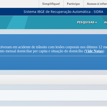
Simplifique!
Participe
Acesso à info
Sistema IBGE de Recuperação Automática - SIDRA
PESQUISAS
A
lveram em acidente de trânsito com lesões corporais nos últimos 12 mes
to mensal domiciliar per capita e situação do domicílio (
Vide Notas
)