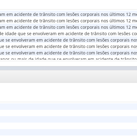
Faixas
valor):
de
m em acidente de trânsito com lesões corporais nos últimos 12 me
rendimento
Situação
m em acidente de trânsito com lesões corporais nos últimos 12 mes
mensal
do
m em acidente de trânsito com lesões corporais nos últimos 12 mes
domicilia...
domicílio
(1)
 de idade que se envolveram em acidente de trânsito com lesões co
(1)
e se envolveram em acidente de trânsito com lesões corporais nos
e se envolveram em acidente de trânsito com lesões corporais nos 
e se envolveram em acidente de trânsito com lesões corporais nos
8 anos ou mais de idade que se envolveram em acidente de trânsito