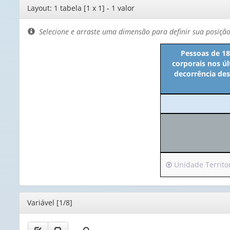
Editor
Layout: 1 tabela [1 x 1] - 1 valor
de
layout
Selecione e arraste uma dimensão para definir sua posiçã
Pessoas de 18
corporais nos ú
decorrência des
Irá
Unidade Territori
para
o
cabeçalho
Editor
Variável [1/8]
(possui
apenas
1