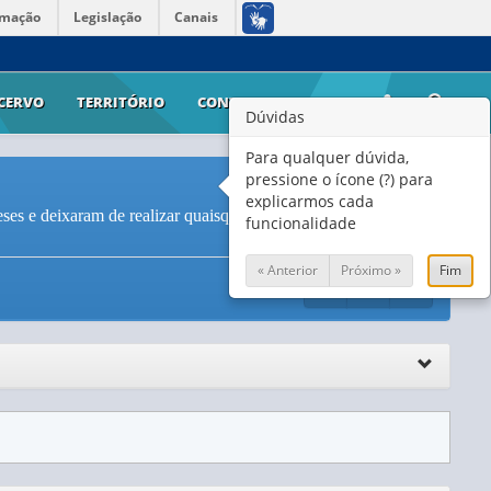
rmação
Legislação
Canais
CERVO
TERRITÓRIO
CONTATO
AJUDA
Dúvidas
Para qualquer dúvida,
pressione o ícone (?) para
explicarmos cada
es e deixaram de realizar quaisquer de suas atividades
funcionalidade
« Anterior
Próximo »
Fim