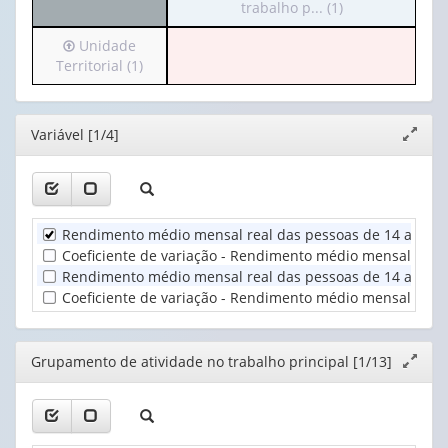
para
trabalho p... (1)
cabeçalho
o
(possui
Irá
Unidade
cabeçalho
apenas
para
Territorial (1)
(possui
1
o
apenas
valor):
cabeçalho
1
(possui
valor):
Trimestre
Editor
Variável [1/4]
Expand
apenas
(1)
janela
1
Grupamento
valor):
de
atividade
Unidade
no
Rendimento médio mensal real das pessoas de 14 anos ou
Territorial
trabalho
Coeficiente de variação - Rendimento médio mensal real
(1)
p...
Rendimento médio mensal real das pessoas de 14 anos ou
(1)
Coeficiente de variação - Rendimento médio mensal real
Editor
Grupamento de atividade no trabalho principal [1/13]
Expand
janela