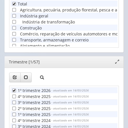
Total
Agricultura, pecuária, produção florestal, pesca e aquicu
Indústria geral
Indústria de transformação
Construção
Comércio, reparação de veículos automotores e motocicl
Transporte, armazenagem e correio
Alojamento e alimentação
Informação, comunicação e atividades financeiras, imobil
Administração pública, defesa, seguridade social, educ
Editor
Trimestre [1/57]
Expand
Outros serviços
janela
Serviços domésticos
Atividades mal definidas
1º trimestre 2026
- atualizado em 14/05/2026
4º trimestre 2025
- atualizado em 14/05/2026
3º trimestre 2025
- atualizado em 14/05/2026
2º trimestre 2025
- atualizado em 14/05/2026
1º trimestre 2025
- atualizado em 14/05/2026
4º trimestre 2024
- atualizado em 14/05/2026
3º trimestre 2024
- atualizado em 14/05/2026