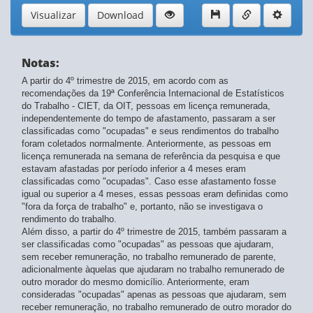
1º trimestre 2019
- atualizado em 14/05/2026
Visualizar
Download
4º trimestre 2018
- atualizado em 14/05/2026
3º trimestre 2018
- atualizado em 14/05/2026
2º trimestre 2018
- atualizado em 14/05/2026
Notas:
1º trimestre 2018
- atualizado em 14/05/2026
4º trimestre 2017
- atualizado em 14/05/2026
A partir do 4º trimestre de 2015, em acordo com as
3º trimestre 2017
recomendações da 19ª Conferência Internacional de Estatísticos
- atualizado em 14/05/2026
do Trabalho - CIET, da OIT, pessoas em licença remunerada,
2º trimestre 2017
- atualizado em 14/05/2026
independentemente do tempo de afastamento, passaram a ser
1º trimestre 2017
- atualizado em 14/05/2026
classificadas como "ocupadas" e seus rendimentos do trabalho
4º trimestre 2016
- atualizado em 14/05/2026
foram coletados normalmente. Anteriormente, as pessoas em
3º trimestre 2016
- atualizado em 14/05/2026
licença remunerada na semana de referência da pesquisa e que
2º trimestre 2016
- atualizado em 14/05/2026
estavam afastadas por período inferior a 4 meses eram
1º trimestre 2016
classificadas como "ocupadas". Caso esse afastamento fosse
- atualizado em 14/05/2026
igual ou superior a 4 meses, essas pessoas eram definidas como
4º trimestre 2015
- atualizado em 14/05/2026
"fora da força de trabalho" e, portanto, não se investigava o
3º trimestre 2015
- atualizado em 14/05/2026
rendimento do trabalho.
2º trimestre 2015
- atualizado em 14/05/2026
Além disso, a partir do 4º trimestre de 2015, também passaram a
1º trimestre 2015
- atualizado em 14/05/2026
ser classificadas como "ocupadas" as pessoas que ajudaram,
4º trimestre 2014
- atualizado em 14/05/2026
sem receber remuneração, no trabalho remunerado de parente,
3º trimestre 2014
adicionalmente àquelas que ajudaram no trabalho remunerado de
- atualizado em 14/05/2026
outro morador do mesmo domicílio. Anteriormente, eram
2º trimestre 2014
- atualizado em 14/05/2026
consideradas "ocupadas" apenas as pessoas que ajudaram, sem
1º trimestre 2014
- atualizado em 14/05/2026
receber remuneração, no trabalho remunerado de outro morador do