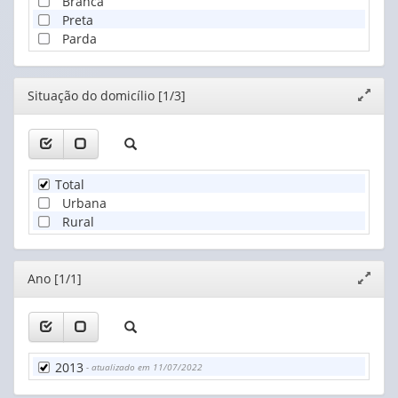
Branca
Preta
Parda
Editor
Situação do domicílio [1/3]
Expand
janela
Total
Urbana
Rural
Editor
Ano [1/1]
Expand
janela
2013
- atualizado em 11/07/2022