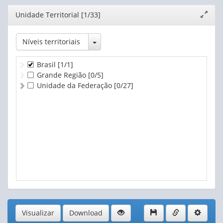
Editor
Unidade Territorial [1/33]
Expand
janela
Toggle Dropdown
Níveis territoriais
Brasil
[1/1]
Grande Região
[0/5]
Unidade da Federação
[0/27]
Visualizar
Download