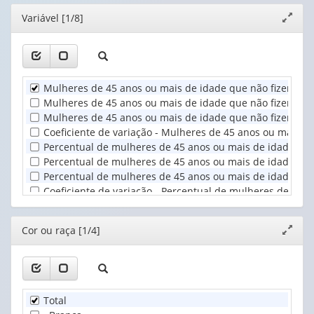
(possui
(possui
valor):
Ano
Editor
Variável [1/8]
Expand
apenas
apenas
(1)
janela
1
1
Cor
valor):
valor):
ou
raça
Unidade
Situação
(1)
Mulheres de 45 anos ou mais de idade que não fizeram ci
Territorial
do
Mulheres de 45 anos ou mais de idade que não fizeram cir
(1)
domicílio
Mulheres de 45 anos ou mais de idade que não fizeram ci
(1)
Coeficiente de variação - Mulheres de 45 anos ou mais d
Percentual de mulheres de 45 anos ou mais de idade que 
Percentual de mulheres de 45 anos ou mais de idade que 
Percentual de mulheres de 45 anos ou mais de idade que 
Coeficiente de variação - Percentual de mulheres de 45 
Editor
Cor ou raça [1/4]
Expand
janela
Total