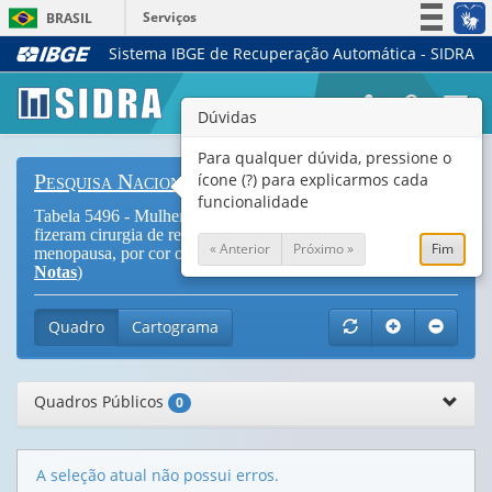
Serviços
BRASIL
Sistema IBGE de Recuperação Automática - SIDRA
Simplifique!
Participe
Togg
Dúvidas
Acesso à informação
navi
Legislação
Para qualquer dúvida, pressione o
ícone (?) para explicarmos cada
Pesquisa Nacional de Saúde
Canais
funcionalidade
Tabela 5496 - Mulheres de 45 anos ou mais de idade que não
fizeram cirurgia de retirada do útero e já entraram na
« Anterior
Próximo »
Fim
menopausa, por cor ou raça e situação do domicílio (
Vide
Notas
)
Quadro
Cartograma
Quadros Públicos
0
A seleção atual não possui erros.