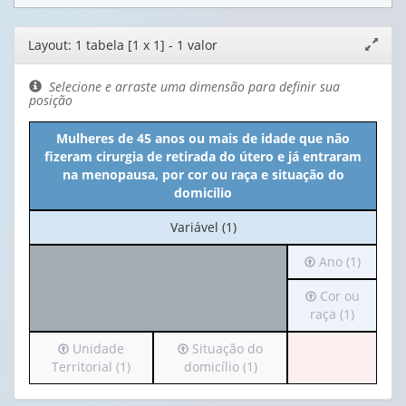
Editor
Layout: 1 tabela [1 x 1] - 1 valor
Expand
de
janela
layout
Selecione e arraste uma dimensão para definir sua
posição
Mulheres de 45 anos ou mais de idade que não
fizeram cirurgia de retirada do útero e já entraram
na menopausa, por cor ou raça e situação do
domicílio
No
Variável (1)
cabeçalho:
Irá
Ano (1)
Variável
para
(1)
Irá
Cor ou
o
para
raça (1)
cabeçalho
o
(possui
Irá
Irá
Unidade
Situação do
cabeçalho
apenas
para
para
Territorial (1)
domicílio (1)
(possui
1
o
o
apenas
valor):
cabeçalho
cabeçalho
1