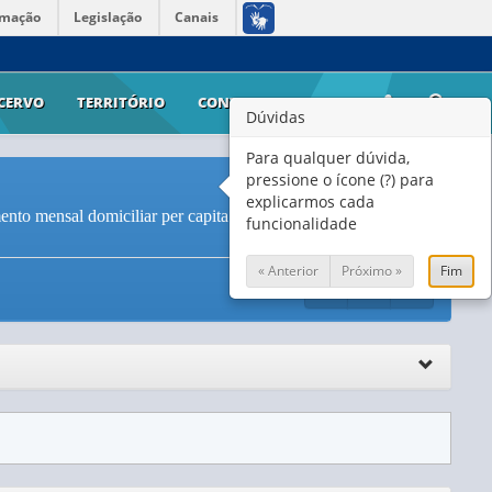
rmação
Legislação
Canais
CERVO
TERRITÓRIO
CONTATO
AJUDA
Dúvidas
Para qualquer dúvida,
pressione o ícone (?) para
explicarmos cada
nto mensal domiciliar per capita e situação do domicílio
funcionalidade
« Anterior
Próximo »
Fim