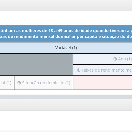
o
tinham as mulheres de 18 a 49 anos de idade quando tiveram a p
ixas de rendimento mensal domiciliar per capita e situação do do
No
Variável (1)
cabeçalho:
Irá
Ano (1)
Variável
para
(1)
Irá
Faixas de rendimento mens
o
para
cabeçalh
o
(possui
Irá
al (1)
Situação do domicílio (1)
cabeçalho
apenas
para
(possui
1
o
apenas
valor):
cabeçalho
1
(possui
valor):
Ano
apenas
(1)
1
Faixas
valor):
de