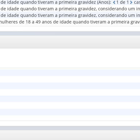
de idade quando tiveram a primeira gravidez (Anos)
:
1
d
e
1
cas
rendimento
Situação
e idade quando tiveram a primeira gravidez, considerando um inter
mensal
do
e idade quando tiveram a primeira gravidez, considerando um inte
domicilia...
domicílio
(1)
mulheres de 18 a 49 anos de idade quando tiveram a primeira grav
(1)