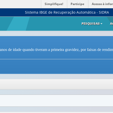
Simplifique!
Participe
Acesso à info
Sistema IBGE de Recuperação Automática - SIDRA
PESQUISAS
A
nos de idade quando tiveram a primeira gravidez, por faixas de rendime