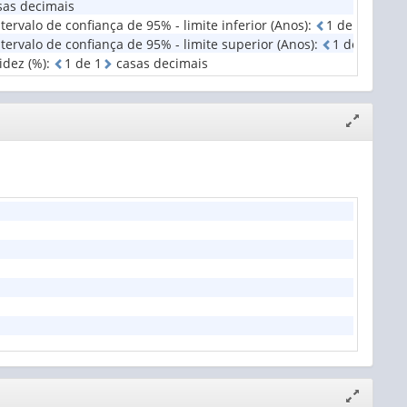
as decimais
valo de confiança de 95% - limite inferior (Anos)
:
1
d
e
1
casa
rvalo de confiança de 95% - limite superior (Anos)
:
1
d
e
1
cas
idez (%)
:
1
d
e
1
casas decimais
Expandir/
janela
Expandir/