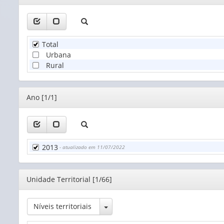
Total
Urbana
Rural
Editor
Ano [1/1]
2013
- atualizado em 11/07/2022
Editor
Unidade Territorial [1/66]
Toggle Dropdown
Níveis territoriais