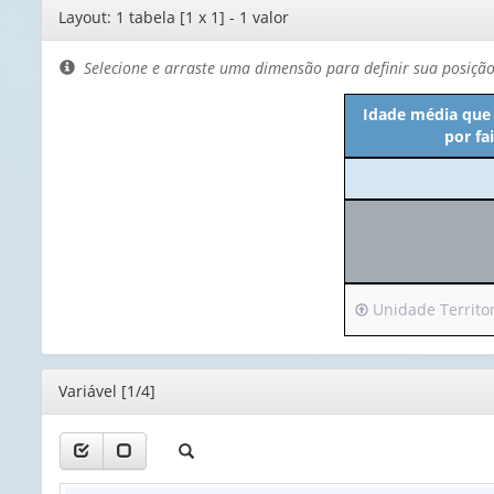
Editor
Layout: 1 tabela [1 x 1] - 1 valor
de
layout
Selecione e arraste uma dimensão para definir sua posiçã
Idade média que 
por fa
Irá
Unidade Territori
para
o
cabeçalho
Editor
Variável [1/4]
(possui
apenas
1
valor):