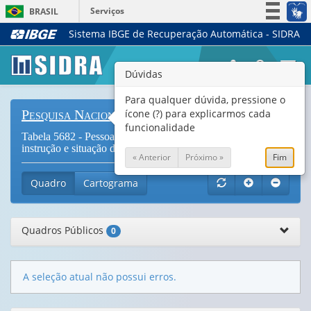
Serviços
BRASIL
Sistema IBGE de Recuperação Automática - SIDRA
Simplifique!
Participe
Togg
Dúvidas
Acesso à informação
navi
Legislação
Para qualquer dúvida, pressione o
ícone (?) para explicarmos cada
Pesquisa Nacional de Saúde
Canais
funcionalidade
Tabela 5682 - Pessoas com deficiência física, por nível de
instrução e situação do domicílio (
Vide Notas
)
« Anterior
Próximo »
Fim
Quadro
Cartograma
Quadros Públicos
0
A seleção atual não possui erros.