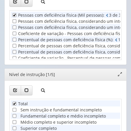
valor):
valor):
de
instrução
Unidade
Situação
(1)
Pessoas com deficiência física (Mil pessoas)
:
3
d
e
3
ca
Territorial
do
Pessoas com deficiência física, considerando um intervalo
(1)
domicílio
Pessoas com deficiência física, considerando um intervalo
(1)
Coeficiente de variação - Pessoas com deficiência física (%
Percentual de pessoas com deficiência física (%)
:
1
d
e
1
Percentual de pessoas com deficiência física, considerand
Percentual de pessoas com deficiência física, considerand
Coeficiente de variação - Percentual de pessoas com defici
Editor
Nível de instrução [1/5]
Expand
janela
Total
Sem instrução e fundamental incompleto
Fundamental completo e médio incompleto
Médio completo e superior incompleto
Superior completo