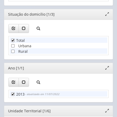
Editor
Situação do domicílio [1/3]
Expand
janela
Total
Urbana
Rural
Editor
Ano [1/1]
Expand
janela
2013
- atualizado em 11/07/2022
Editor
Unidade Territorial [1/6]
Expand
janela