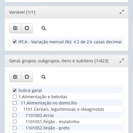
cabeçalho
1
(possui
valor):
Mês
Editor
Variável [1/1]
Expand
apenas
(1)
janela
1
Geral,
valor):
grupos,
subgrupos,
Unidade
itens
IPCA - Variação mensal (%)
:
2
d
e
2
casas decimais
Territorial
e
(1)
sub...
(1)
Editor
Geral, grupos, subgrupos, itens e subitens [1/423]
Expand
janela
Índice geral
1.Alimentação e bebidas
11.Alimentação no domicílio
1101.Cereais, leguminosas e oleaginosas
1101002.Arroz
1101051.Feijão - mulatinho
1101052.Feijão - preto