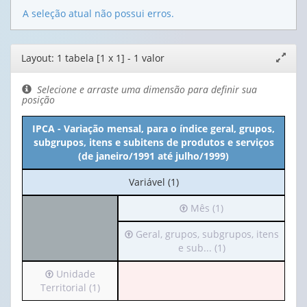
A seleção atual não possui erros.
Editor
Layout: 1 tabela [1 x 1] - 1 valor
Expand
de
janela
layout
Selecione e arraste uma dimensão para definir sua
posição
IPCA - Variação mensal, para o índice geral, grupos,
subgrupos, itens e subitens de produtos e serviços
(de janeiro/1991 até julho/1999)
No
Variável (1)
cabeçalho:
Irá
Mês (1)
Variável
para
(1)
Irá
Geral, grupos, subgrupos, itens
o
para
e sub... (1)
cabeçalho
o
(possui
Irá
Unidade
cabeçalho
apenas
para
Territorial (1)
(possui
1
o
apenas
valor):