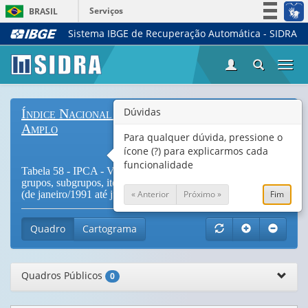
Serviços
BRASIL
Sistema IBGE de Recuperação Automática - SIDRA
Simplifique!
Participe
Togg
Acesso à informação
navi
Legislação
Dúvidas
Índice Nacional de Preços ao Consumidor
Canais
Amplo
Para qualquer dúvida, pressione o
ícone (?) para explicarmos cada
funcionalidade
Tabela 58 - IPCA - Variação mensal, para o índice geral,
grupos, subgrupos, itens e subitens de produtos e serviços
« Anterior
Próximo »
Fim
(de janeiro/1991 até julho/1999) (
Vide Notas
)
Quadro
Cartograma
Quadros Públicos
0