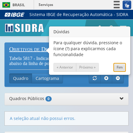
Serviços
BRASIL
Sistema IBGE de Recuperação Automática - SIDRA
Simplifique!
Participe
Togg
Dúvidas
Acesso à informação
navi
Legislação
Para qualquer dúvida, pressione o
ícone (?) para explicarmos cada
Objetivos de Desenvolvimento Sustentável
Canais
funcionalidade
Tabela 5817 - Indicador 1.1.1 - Proporção da população
abaixo da linha de pobreza internacional (
Vide Notas
)
« Anterior
Próximo »
Fim
Quadro
Cartograma
Quadros Públicos
0
A seleção atual não possui erros.