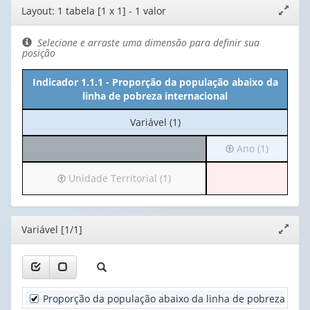
Editor
Layout: 1 tabela [1 x 1] - 1 valor
Expand
de
janela
layout
Selecione e arraste uma dimensão para definir sua
posição
Indicador 1.1.1 - Proporção da população abaixo da
linha de pobreza internacional
No
Variável (1)
cabeçalho:
Irá
Ano (1)
Variável
para
(1)
o
Irá
Unidade Territorial (1)
cabeçalho
para
(possui
o
apenas
cabeçalho
Editor
Variável [1/1]
Expand
1
(possui
janela
valor):
apenas
1
Ano
valor):
(1)
Proporção da população abaixo da linha de pobreza inter
Unidade