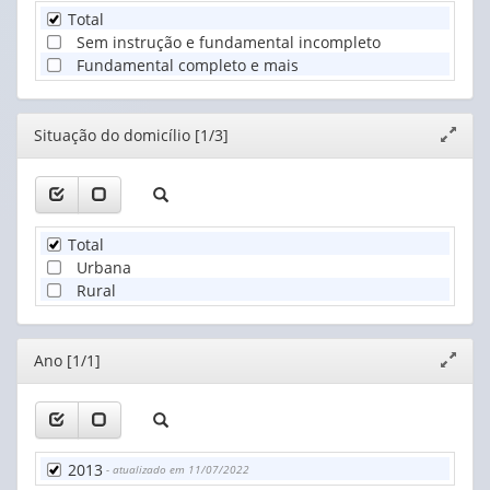
Total
Sem instrução e fundamental incompleto
Fundamental completo e mais
Editor
Situação do domicílio [1/3]
Expand
janela
Total
Urbana
Rural
Editor
Ano [1/1]
Expand
janela
2013
- atualizado em 11/07/2022