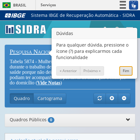
Serviços
BRASIL
Sistema IBGE de Recuperação Automática - SIDRA
Simplifique!
Participe
Togg
Dúvidas
Acesso à informação
navi
Legislação
Para qualquer dúvida, pressione o
ícone (?) para explicarmos cada
Pesquisa Nacional de Saúde
Canais
funcionalidade
Tabela 5874 - Mulheres que não tiveram acompanhante
durante o trabalho de parto vaginal em estabelecimentos de
« Anterior
Próximo »
Fim
saúde porque não deixaram ou porque não sabiam que
podiam ter acompanhante, por nível de instrução e situação
do domicílio (
Vide Notas
)
Quadro
Cartograma
Quadros Públicos
0