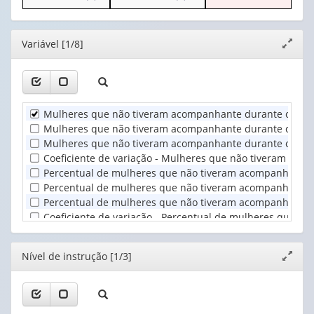
o
o
apenas
valor):
cabeçalho
cabeçalho
1
(possui
(possui
valor):
Ano
Editor
Variável [1/8]
Expand
apenas
apenas
(1)
janela
1
1
Nível
valor):
valor):
de
instrução
Unidade
Situação
(1)
Mulheres que não tiveram acompanhante durante o trab
Territorial
do
Mulheres que não tiveram acompanhante durante o trabal
(1)
domicílio
Mulheres que não tiveram acompanhante durante o traba
(1)
Coeficiente de variação - Mulheres que não tiveram ac
Percentual de mulheres que não tiveram acompanhante 
Percentual de mulheres que não tiveram acompanhante du
Percentual de mulheres que não tiveram acompanhante d
Coeficiente de variação - Percentual de mulheres que 
Editor
Nível de instrução [1/3]
Expand
janela