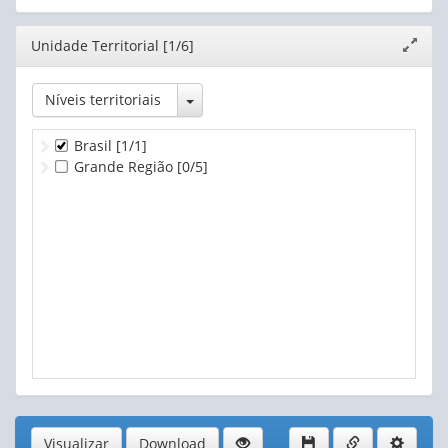
Editor
Unidade Territorial [1/6]
Expand
janela
Toggle Dropdown
Níveis territoriais
Brasil
[1/1]
Grande Região
[0/5]
Visualizar
Download