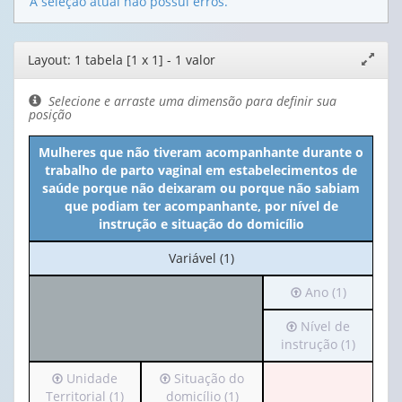
A seleção atual não possui erros.
Editor
Layout: 1 tabela [1 x 1] - 1 valor
Expand
de
janela
layout
Selecione e arraste uma dimensão para definir sua
posição
Mulheres que não tiveram acompanhante durante o
trabalho de parto vaginal em estabelecimentos de
saúde porque não deixaram ou porque não sabiam
que podiam ter acompanhante, por nível de
instrução e situação do domicílio
No
Variável (1)
cabeçalho:
Irá
Ano (1)
Variável
para
(1)
Irá
Nível de
o
para
instrução (1)
cabeçalho
o
(possui
Irá
Irá
Unidade
Situação do
cabeçalho
apenas
para
para
Territorial (1)
domicílio (1)
(possui
1