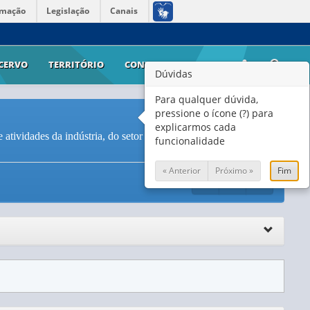
rmação
Legislação
Canais
CERVO
TERRITÓRIO
CONTATO
AJUDA
Dúvidas
Para qualquer dúvida,
pressione o ícone (?) para
explicarmos cada
vidades da indústria, do setor de eletricidade e gás e dos
funcionalidade
« Anterior
Próximo »
Fim