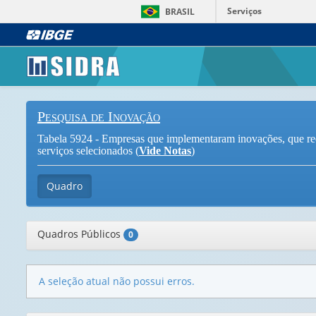
Serviços
BRASIL
Pesquisa de Inovação
Tabela 5924 - Empresas que implementaram inovações, que receb
serviços selecionados (
Vide Notas
)
Quadro
Quadros Públicos
0
A seleção atual não possui erros.