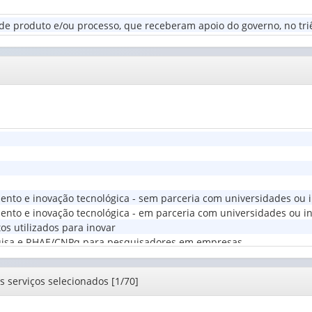
programa
Atividades
de
produto e/ou processo, que receberam apoio do governo, no triê
da
apoio
indústria,
do
do
governo
setor
(1)
de
...
(1)
ento e inovação tecnológica - sem parceria com universidades ou i
ento e inovação tecnológica - em parceria com universidades ou in
s utilizados para inovar
quisa e RHAE/CNPq para pesquisadores em empresas
os serviços selecionados [1/70]