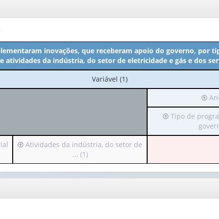
o
lementaram inovações, que receberam apoio do governo, por ti
 atividades da indústria, do setor de eletricidade e gás e dos se
No
Variável (1)
cabeçalho:
Irá
Ano
Variável
para
(1)
Irá
Tipo de progr
o
para
govern
cabe
o
(poss
Irá
ial
Atividades da indústria, do setor de
cabeçalho
apen
para
... (1)
(possui
1
o
apenas
valor)
cabeçalho
1
(possui
valor):
Ano
apenas
(1)
1
Tipo
valor):
de