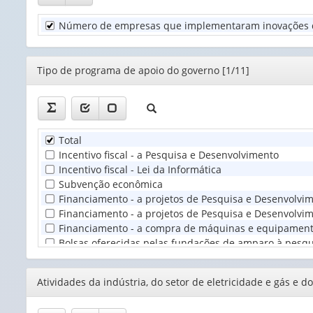
Unidade
Número de empresas que implementaram inovações de 
Territorial
(1)
Editor
Tipo de programa de apoio do governo [1/11]
Total
Incentivo fiscal - a Pesquisa e Desenvolvimento
Incentivo fiscal - Lei da Informática
Subvenção econômica
Financiamento - a projetos de Pesquisa e Desenvolvim
Financiamento - a projetos de Pesquisa e Desenvolvim
Financiamento - a compra de máquinas e equipamento
Bolsas oferecidas pelas fundações de amparo à pes
Aporte de capital de risco
Compras públicas [2014, 2017]
Editor
Atividades da indústria, do setor de eletricidade e gás e d
Outros