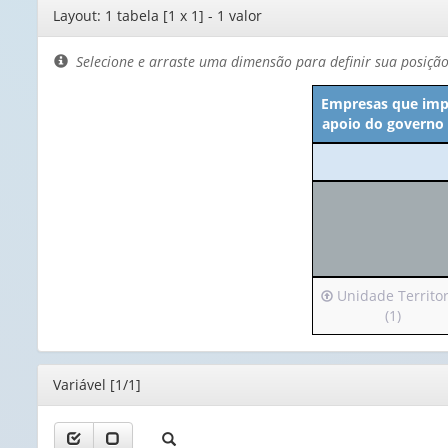
Editor
Layout: 1 tabela [1 x 1] - 1 valor
de
layout
Selecione e arraste uma dimensão para definir sua posiçã
Empresas que imp
apoio do governo e
Irá
Unidade Territor
para
(1)
o
cabeçalho
(possui
Editor
Variável [1/1]
apenas
1
valor):