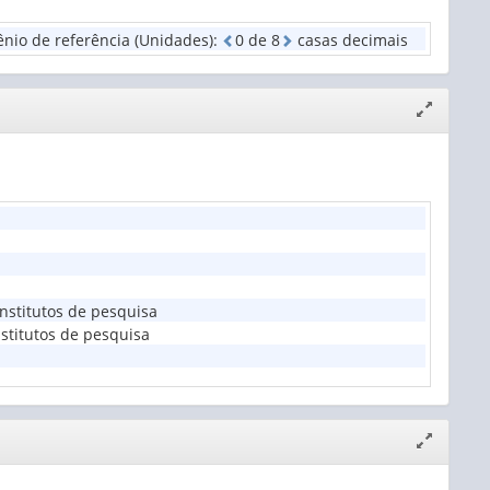
nio de referência (Unidades)
:
0
d
e
8
casas decimais
Expandir/
janela
nstitutos de pesquisa
stitutos de pesquisa
Expandir/
janela