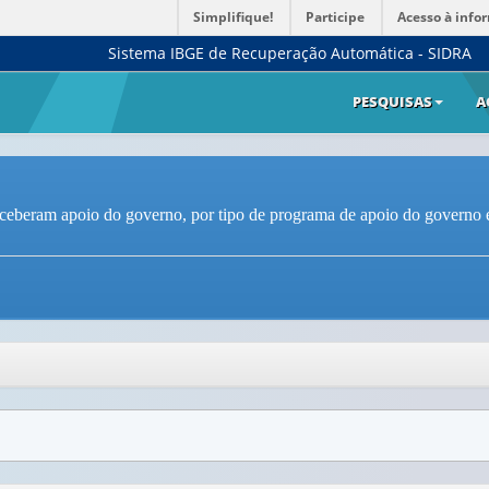
Simplifique!
Participe
Acesso à info
Sistema IBGE de Recuperação Automática - SIDRA
PESQUISAS
A
eram apoio do governo, por tipo de programa de apoio do governo e ati