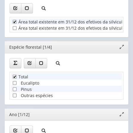
(1)
1
Espécie
valor):
florestal
Área total existente em 31/12 dos efetivos da silvicultura 
(1)
Unidade
Área total existente em 31/12 dos efetivos da silvicultura 
Territorial
(1)
Editor
Espécie florestal [1/4]
Expand
janela
Total
Eucalipto
Pinus
Outras espécies
Editor
Ano [1/12]
Expand
janela