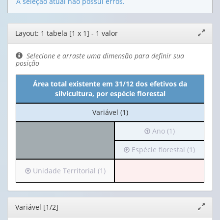
A seleção atual não possui erros.
Editor
Layout: 1 tabela [1 x 1] - 1 valor
Expand
de
janela
layout
Selecione e arraste uma dimensão para definir sua
posição
Área total existente em 31/12 dos efetivos da
silvicultura, por espécie florestal
No
Variável (1)
cabeçalho:
Irá
Ano (1)
Variável
para
(1)
Irá
Espécie florestal (1)
o
para
cabeçalho
o
(possui
Irá
Unidade Territorial (1)
cabeçalho
apenas
para
(possui
1
o
apenas
valor):
cabeçalho
Editor
Variável [1/2]
Expand
1
(possui
janela
valor):
Ano
apenas