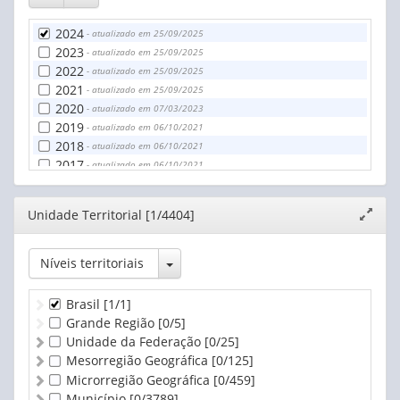
2024
- atualizado em 25/09/2025
2023
- atualizado em 25/09/2025
2022
- atualizado em 25/09/2025
2021
- atualizado em 25/09/2025
2020
- atualizado em 07/03/2023
2019
- atualizado em 06/10/2021
2018
- atualizado em 06/10/2021
2017
- atualizado em 06/10/2021
2016
- atualizado em 06/10/2021
2015
- atualizado em 06/10/2021
Editor
Unidade Territorial [1/4404]
Expand
2014
- atualizado em 20/09/2018
janela
2013
- atualizado em 20/09/2018
Toggle Dropdown
Níveis territoriais
Brasil
[1/1]
Grande Região
[0/5]
Unidade da Federação
[0/25]
Mesorregião Geográfica
[0/125]
Microrregião Geográfica
[0/459]
Município
[0/3789]