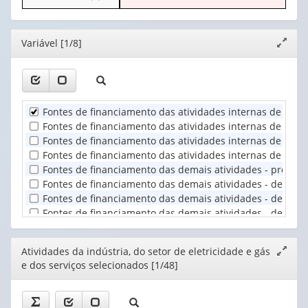
o
apenas
valor):
cabeçalho
1
(possui
valor):
Ano
Editor
Variável [1/8]
Expand
apenas
(1)
janela
1
Atividades
valor):
da
indústria,
Unidade
do
Fontes de financiamento das atividades internas de pesq
Territorial
setor
Fontes de financiamento das atividades internas de pesqui
(1)
de
Fontes de financiamento das atividades internas de pesqu
...
Fontes de financiamento das atividades internas de pesqu
(1)
Fontes de financiamento das demais atividades - próprias
Fontes de financiamento das demais atividades - de terceir
Fontes de financiamento das demais atividades - de terce
Fontes de financiamento das demais atividades - de terce
Editor
Atividades da indústria, do setor de eletricidade e gás
Expand
e dos serviços selecionados [1/48]
janela