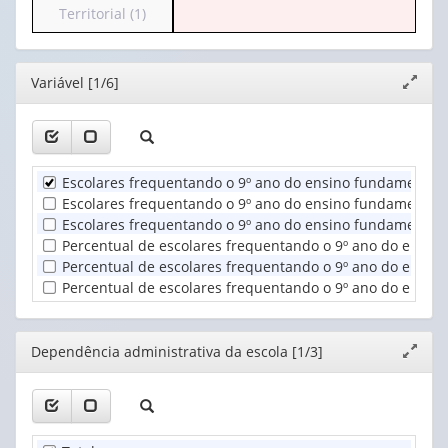
para
Territorial (1)
(possui
1
o
apenas
valor):
cabeçalho
1
(possui
valor):
Ano
Editor
Variável [1/6]
Expand
apenas
(1)
janela
1
Dependência
valor):
administrativa
da
Unidade
escola
Escolares frequentando o 9º ano do ensino fundamental 
Territorial
(1)
Escolares frequentando o 9º ano do ensino fundamental e
(1)
Escolares frequentando o 9º ano do ensino fundamental e
Percentual de escolares frequentando o 9º ano do ensin
Percentual de escolares frequentando o 9º ano do ensino
Percentual de escolares frequentando o 9º ano do ensino
Editor
Dependência administrativa da escola [1/3]
Expand
janela