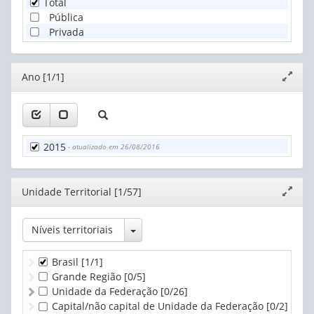
Total
Pública
Privada
Editor
Ano [1/1]
Expand
janela
2015
- atualizado em 26/08/2016
Editor
Unidade Territorial [1/57]
Expand
janela
Toggle Dropdown
Níveis territoriais
Brasil
[1/1]
Grande Região
[0/5]
Unidade da Federação
[0/26]
Capital/não capital de Unidade da Federação
[0/2]