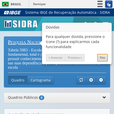
Serviços
BRASIL
Sistema IBGE de Recuperação Automática - SIDRA
Simplifique!
Participe
Togg
Dúvidas
Acesso à informação
navi
Legislação
Para qualquer dúvida, pressione o
ícone (?) para explicarmos cada
Pesquisa Nacional de Saúde do Escolar
Canais
funcionalidade
Tabela 5983 - Escolares frequentando o 9º ano do ensino
fundamental, total e percentual, em escolas que informaram
« Anterior
Próximo »
Fim
possuir conhecimento de consumo de cigarro por professores
nas suas dependências, por dependência administrativa da
escola
Quadro
Cartograma
Quadros Públicos
0