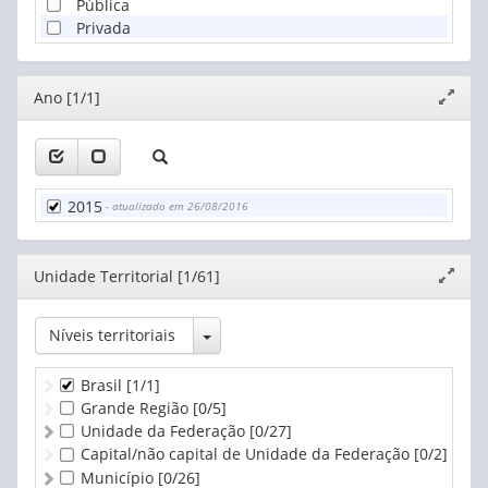
Pública
Privada
Editor
Ano [1/1]
Expand
janela
2015
- atualizado em 26/08/2016
Editor
Unidade Territorial [1/61]
Expand
janela
Toggle Dropdown
Níveis territoriais
Brasil
[1/1]
Grande Região
[0/5]
Unidade da Federação
[0/27]
Capital/não capital de Unidade da Federação
[0/2]
Município
[0/26]