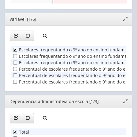
o
apenas
valor):
cabeçalho
1
(possui
valor):
Ano
Editor
Variável [1/6]
Expand
apenas
(1)
janela
1
Dependência
valor):
administrativa
da
Unidade
escola
Escolares frequentando o 9º ano do ensino fundamental,
Territorial
(1)
Escolares frequentando o 9º ano do ensino fundamental, 
(1)
Escolares frequentando o 9º ano do ensino fundamental,
Percentual de escolares frequentando o 9º ano do ensin
Percentual de escolares frequentando o 9º ano do ensino
Percentual de escolares frequentando o 9º ano do ensin
Editor
Dependência administrativa da escola [1/3]
Expand
janela
Total