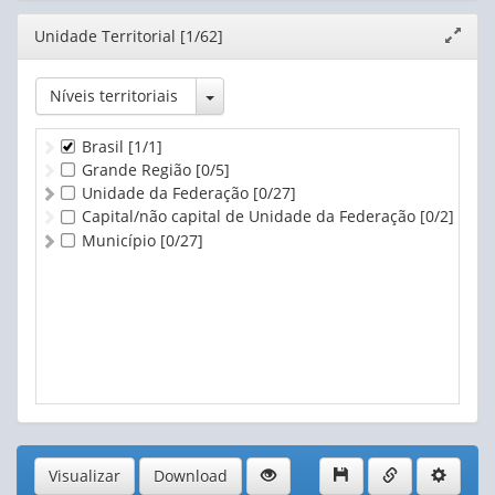
Editor
Unidade Territorial [1/62]
Expand
janela
Toggle Dropdown
Níveis territoriais
Brasil
[1/1]
Grande Região
[0/5]
Unidade da Federação
[0/27]
Capital/não capital de Unidade da Federação
[0/2]
Município
[0/27]
Visualizar
Download