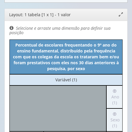
Editor
Layout: 1 tabela [1 x 1] - 1 valor
Expand
de
janela
layout
Selecione e arraste uma dimensão para definir sua
posição
Percentual de escolares frequentando o 9º ano do
ensino fundamental, distribuído pela frequência
com que os colegas da escola os trataram bem e/ou
foram prestativos com eles nos 30 dias anteriores à
pesquisa, por sexo
No
Variável (1)
cabeçalho:
Irá
Variável
para
Ano
(1)
o
(1)
cabeçalh
Irá
(possui
para
Sexo
apenas
o
(1)
1
cabeçalh
valor):