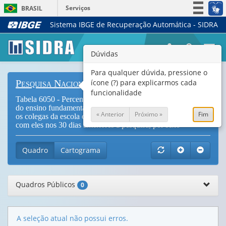
Serviços
BRASIL
Sistema IBGE de Recuperação Automática - SIDRA
Simplifique!
Participe
Togg
Dúvidas
Acesso à informação
navi
Legislação
Para qualquer dúvida, pressione o
ícone (?) para explicarmos cada
Pesquisa Nacional de Saúde do Escolar
Canais
funcionalidade
Tabela 6050 - Percentual de escolares frequentando o 9º ano
do ensino fundamental, distribuído pela frequência com que
« Anterior
Próximo »
Fim
os colegas da escola os trataram bem e/ou foram prestativos
com eles nos 30 dias anteriores à pesquisa, por sexo
Quadro
Cartograma
Quadros Públicos
0
A seleção atual não possui erros.