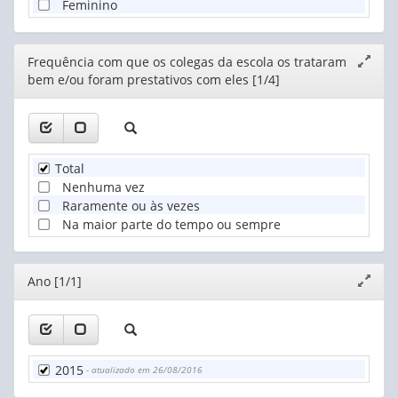
Feminino
Editor
Frequência com que os colegas da escola os trataram
Expand
bem e/ou foram prestativos com eles [1/4]
janela
Total
Nenhuma vez
Raramente ou às vezes
Na maior parte do tempo ou sempre
Editor
Ano [1/1]
Expand
janela
2015
- atualizado em 26/08/2016