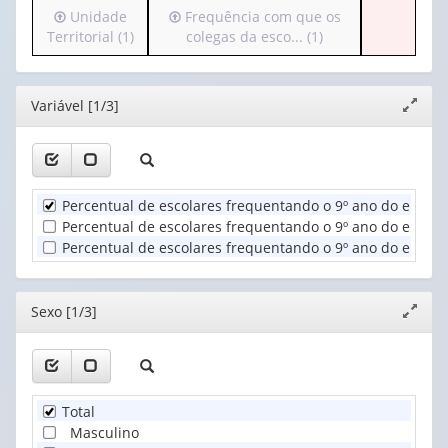
Irá
Irá
Unidade
Frequência com que os
(possui
para
para
Territorial (1)
colegas da esco... (1)
apenas
Ano
o
o
1
(1)
cabeçalho
cabeçalho
valor):
(possui
(possui
Editor
Variável [1/3]
Expand
apenas
apenas
Sexo
janela
1
1
(1)
valor):
valor):
Unidade
Frequência
Percentual de escolares frequentando o 9º ano do ensino
Territorial
com
Percentual de escolares frequentando o 9º ano do ensino 
(1)
que
Percentual de escolares frequentando o 9º ano do ensino 
os
colegas
da
Editor
Sexo [1/3]
Expand
esco...
janela
(1)
Total
Masculino