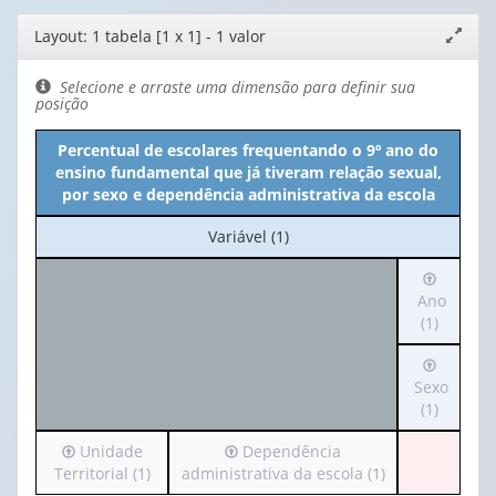
Editor
Layout: 1 tabela [1 x 1] - 1 valor
Expand
de
janela
layout
Selecione e arraste uma dimensão para definir sua
posição
Percentual de escolares frequentando o 9º ano do
ensino fundamental que já tiveram relação sexual,
por sexo e dependência administrativa da escola
No
Variável (1)
cabeçalho:
Irá
Variável
para
Ano
(1)
o
(1)
cabeçalh
Irá
(possui
para
Sexo
apenas
o
(1)
1
cabeçalh
valor):
Irá
Irá
Unidade
Dependência
(possui
para
para
Territorial (1)
administrativa da escola (1)
apenas
Ano
o
o