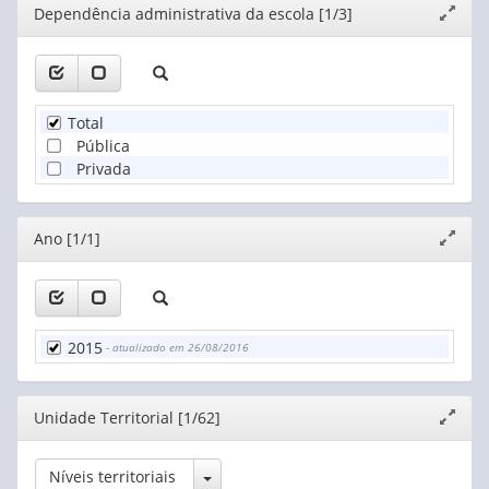
Editor
Dependência administrativa da escola [1/3]
Expand
janela
Total
Pública
Privada
Editor
Ano [1/1]
Expand
janela
2015
- atualizado em 26/08/2016
Editor
Unidade Territorial [1/62]
Expand
janela
Toggle Dropdown
Níveis territoriais