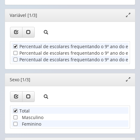
1
(1)
cabeçalho
cabeçalho
valor):
(possui
(possui
Editor
Variável [1/3]
Expand
apenas
apenas
Sexo
janela
1
1
(1)
valor):
valor):
Unidade
Dependência
Percentual de escolares frequentando o 9º ano do ensino
Territorial
administrativa
Percentual de escolares frequentando o 9º ano do ensino 
(1)
da
Percentual de escolares frequentando o 9º ano do ensino 
escola
(1)
Editor
Sexo [1/3]
Expand
janela
Total
Masculino
Feminino