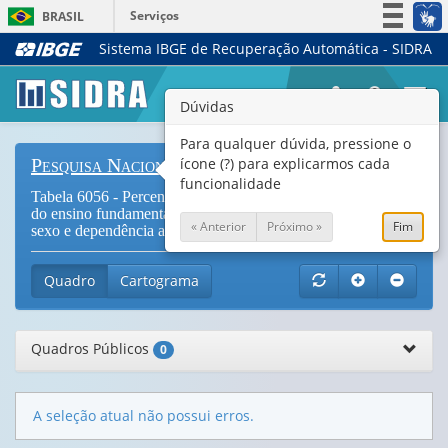
Serviços
BRASIL
Sistema IBGE de Recuperação Automática - SIDRA
Simplifique!
Participe
Togg
Dúvidas
Acesso à informação
navi
Legislação
Para qualquer dúvida, pressione o
ícone (?) para explicarmos cada
Pesquisa Nacional de Saúde do Escolar
Canais
funcionalidade
Tabela 6056 - Percentual de escolares frequentando o 9º ano
do ensino fundamental que já tiveram relação sexual, por
« Anterior
Próximo »
Fim
sexo e dependência administrativa da escola
Quadro
Cartograma
Quadros Públicos
0
A seleção atual não possui erros.