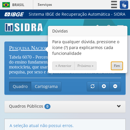
Serviços
BRASIL
Sistema IBGE de Recuperação Automática - SIDRA
Simplifique!
Participe
Togg
Dúvidas
Acesso à informação
navi
Legislação
Para qualquer dúvida, pressione o
ícone (?) para explicarmos cada
Pesquisa Nacional de Saúde do Escolar
Canais
funcionalidade
Tabela 6070 - Percentual de escolares frequentando o 9º ano
do ensino fundamental, dentre aqueles que andaram de
« Anterior
Próximo »
Fim
motocicleta, que usaram capacete nos 30 dias anteriores à
pesquisa, por sexo e dependência administrativa da escola
Quadro
Cartograma
Quadros Públicos
0
A seleção atual não possui erros.