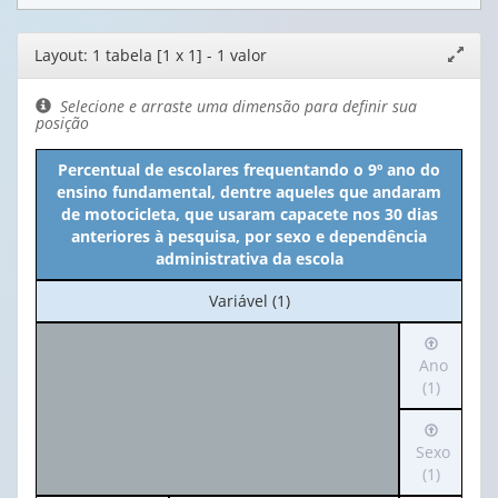
Editor
Layout: 1 tabela [1 x 1] - 1 valor
Expand
de
janela
layout
Selecione e arraste uma dimensão para definir sua
posição
Percentual de escolares frequentando o 9º ano do
ensino fundamental, dentre aqueles que andaram
de motocicleta, que usaram capacete nos 30 dias
anteriores à pesquisa, por sexo e dependência
administrativa da escola
No
Variável (1)
cabeçalho:
Irá
Variável
para
Ano
(1)
o
(1)
cabeçalh
Irá
(possui
para
Sexo
apenas
o
(1)
1
cabeçalh
valor):