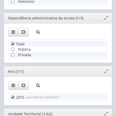
Feminino
Editor
Dependência administrativa da escola [1/3]
Expand
janela
Total
Pública
Privada
Editor
Ano [1/1]
Expand
janela
2015
- atualizado em 26/08/2016
Editor
Unidade Territorial [1/62]
Expand