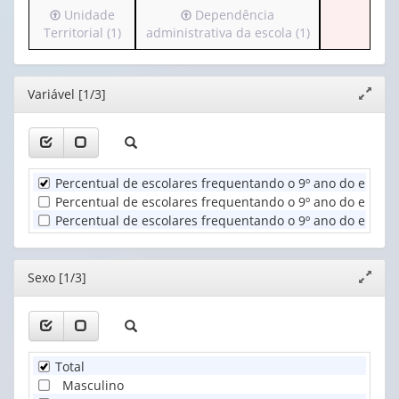
Irá
Irá
Unidade
Dependência
(possui
para
para
Territorial (1)
administrativa da escola (1)
apenas
Ano
o
o
1
(1)
cabeçalho
cabeçalho
valor):
(possui
(possui
Editor
Variável [1/3]
Expand
apenas
apenas
Sexo
janela
1
1
(1)
valor):
valor):
Unidade
Dependência
Percentual de escolares frequentando o 9º ano do ensin
Territorial
administrativa
Percentual de escolares frequentando o 9º ano do ensino
(1)
da
Percentual de escolares frequentando o 9º ano do ensino
escola
(1)
Editor
Sexo [1/3]
Expand
janela
Total
Masculino